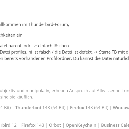
illkommen im Thunderbird-Forum,
chkeiten ein:
Datei parent.lock. -> einfach löschen
Datei profiles.ini ist falsch / die Datei ist defekt. -> Starte TB mi
n bereits vorhandenen Profilordner. Du kannst die Datei natürlic
subjektiv und manipulativ, erheben Anspruch auf Allwissenheit 
ind sie käuflich.
 Bit) |
Thunderbird
143 (64 Bit) |
Firefox
143 (64 Bit) |
Window
rbird
12 |
Firefox
143 |
Orbot
|
OpenKeychain | Business Cal