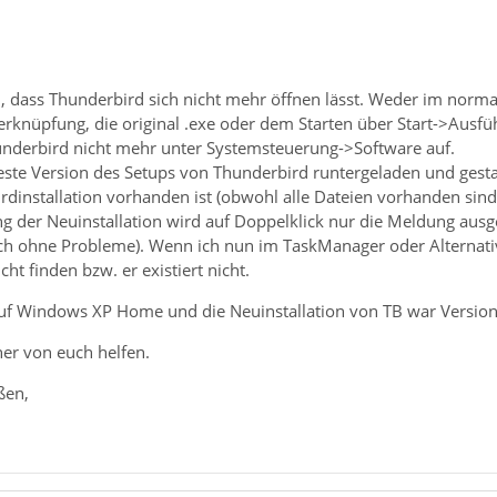
, dass Thunderbird sich nicht mehr öffnen lässt. Weder im nor
erknüpfung, die original .exe oder dem Starten über Start->Ausfü
nderbird nicht mehr unter Systemsteuerung->Software auf.
este Version des Setups von Thunderbird runtergeladen und gesta
dinstallation vorhanden ist (obwohl alle Dateien vorhanden sind
ng der Neuinstallation wird auf Doppelklick nur die Meldung ausg
doch ohne Probleme). Wenn ich nun im TaskManager oder Altern
cht finden bzw. er existiert nicht.
uf Windows XP Home und die Neuinstallation von TB war Version
ner von euch helfen.
ßen,