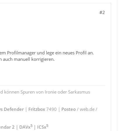
#2
t dem Profilmanager und lege ein neues Profil an.
h auch manuell korrigieren.
und können Spuren von Ironie oder Sarkasmus
s Defender
|
Fritzbox
7490 |
Posteo
/ web.de /
5
5
endar 2 | DAVx
| ICSx