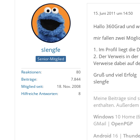
15. Juni 2011 um 14:50
Hallo 360Grad und w
mir fallen zwei Mögli
slengfe
1. Im Profil liegt die 
2. Der Verweis in der 
Senior-Mitglied
Verweise dabei auf de
Reaktionen
80
Gruß und viel Erfolg
Beiträge
7.844
slengfe
Mitglied seit
18. Nov. 2008
Hilfreiche Antworten
8
Meine Beiträge sind 
enthalten. Außerdem s
Windows
10 Home (64
GMail |
OpenPGP
Android
16 |
Thunde