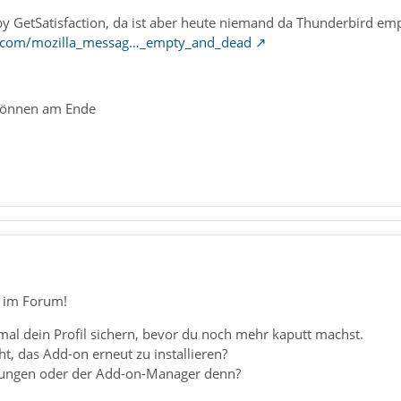
 by GetSatisfaction, da ist aber heute niemand da Thunderbird em
ion.com/mozilla_messag…_empty_and_dead
Können am Ende
 im Forum!
u mal dein Profil sichern, bevor du noch mehr kaputt machst.
t, das Add-on erneut zu installieren?
lungen oder der Add-on-Manager denn?