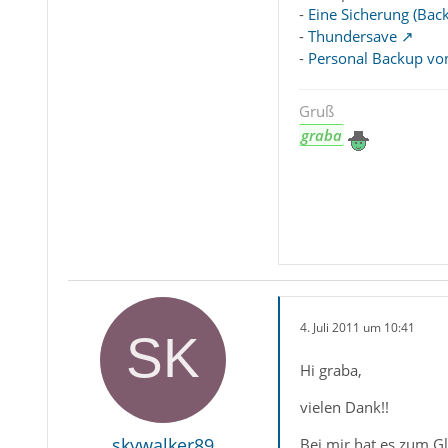
-
Eine Sicherung (Backu
-
Thundersave
-
Personal Backup vo
Gruß
graba
4. Juli 2011 um 10:41
Hi graba,
vielen Dank!!
skywalker89
Bei mir hat es zum Gl