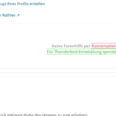
p) Ihres Profils erstellen
n Rathlev
Keine Forenhilfe per
Konversatio
Für Thunderbird-Entwicklung spend
ück geklappt (habe den Hinweis zu spät erhalten)...