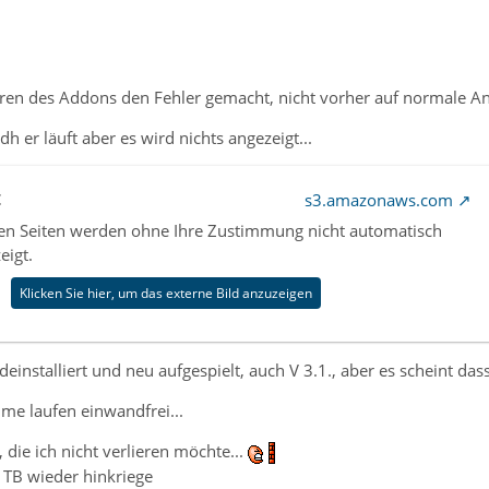
eren des Addons den Fehler gemacht, nicht vorher auf normale An
 dh er läuft aber es wird nichts angezeigt...
t
s3.amazonaws.com
nen Seiten werden ohne Ihre Zustimmung nicht automatisch
eigt.
Klicken Sie hier, um das externe Bild anzuzeigen
einstalliert und neu aufgespielt, auch V 3.1., aber es scheint das
me laufen einwandfrei...
 die ich nicht verlieren möchte...
 TB wieder hinkriege