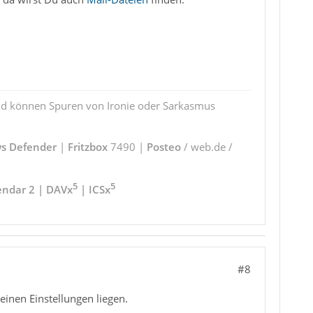
und können Spuren von Ironie oder Sarkasmus
s Defender
|
Fritzbox
7490 |
Posteo
/ web.de /
5
5
endar 2 | DAVx
| ICSx
#8
einen Einstellungen liegen.