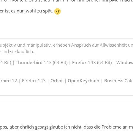
 ist es nun wohl zu spät.
subjektiv und manipulativ, erheben Anspruch auf Allwissenheit 
ind sie käuflich.
 Bit) |
Thunderbird
143 (64 Bit) |
Firefox
143 (64 Bit) |
Window
rbird
12 |
Firefox
143 |
Orbot
|
OpenKeychain | Business Cal
ipps, aber ehrlich gesagt glaube ich nicht, dass die Probleme an m