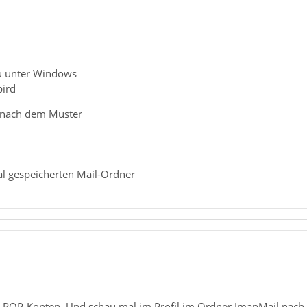
Du unter Windows
ird
r nach dem Muster
kal gespeicherten Mail-Ordner
 POP-Konten. Und schau mal im Profil im Ordner ImapMail nach,