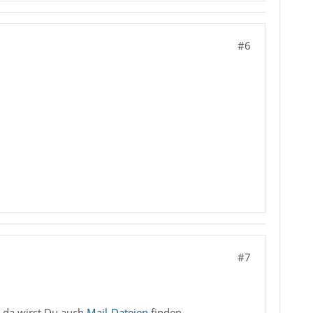
#6
#7
 da wirst Du auch
Mail-Dateien
finden.