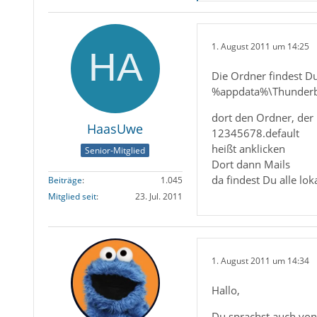
1. August 2011 um 14:25
Die Ordner findest 
%appdata%\Thunderb
dort den Ordner, de
HaasUwe
12345678.default
heißt anklicken
Senior-Mitglied
Dort dann Mails
da findest Du alle lo
Beiträge
1.045
Mitglied seit
23. Jul. 2011
1. August 2011 um 14:34
Hallo,
Du sprachst auch von