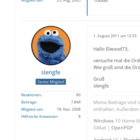
Tobias
Mitglied seit
23. Aug. 2005
1. August 2011 um 12:33
Hallo Elwood73,
versuche mal die Ord
Wie groß sind die Or
slengfe
Gruß
Senior-Mitglied
slengfe
Reaktionen
80
Meine Beiträge sind 
Beiträge
7.844
enthalten. Außerdem s
Mitglied seit
18. Nov. 2008
Hilfreiche Antworten
8
Windows
10 Home (64
GMail |
OpenPGP
Android
16 |
Thunde