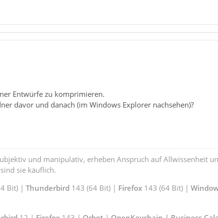
ner Entwürfe zu komprimieren.
dner davor und danach (im Windows Explorer nachsehen)?
subjektiv und manipulativ, erheben Anspruch auf Allwissenheit 
ind sie käuflich.
 Bit) |
Thunderbird
143 (64 Bit) |
Firefox
143 (64 Bit) |
Window
rbird
12 |
Firefox
143 |
Orbot
|
OpenKeychain | Business Cal