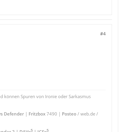
#4
und können Spuren von Ironie oder Sarkasmus
s Defender
|
Fritzbox
7490 |
Posteo
/ web.de /
5
5
endar 2 | DAVx
| ICSx