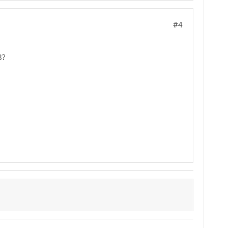
#4
B?