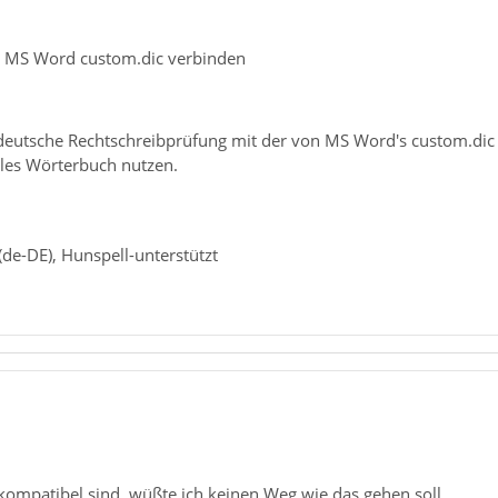
t MS Word custom.dic verbinden
deutsche Rechtschreibprüfung mit der von MS Word's custom.dic
ales Wörterbuch nutzen.
de-DE), Hunspell-unterstützt
kompatibel sind, wüßte ich keinen Weg wie das gehen soll.