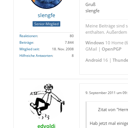
Gruß
slengfe
slengfe
Senior-Mitglied
Meine Beiträge sind 
enthalten. Außerdem s
Reaktionen
80
Windows
10 Home (64
Beiträge
7.844
GMail |
OpenPGP
Mitglied seit
18. Nov. 2008
Hilfreiche Antworten
8
Android
16 |
Thunde
9. September 2011 um 09:
Zitat von "Her
Hab jetzt mal einig
edvoldi