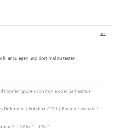
#4
Profil anzulegen und dort mal zu testen.
und können Spuren von Ironie oder Sarkasmus
s Defender
|
Fritzbox
7490 |
Posteo
/ web.de /
5
5
endar 2 | DAVx
| ICSx