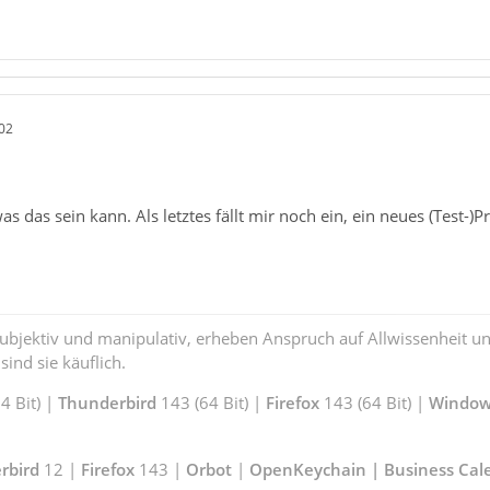
02
as das sein kann. Als letztes fällt mir noch ein, ein neues (Test-)
subjektiv und manipulativ, erheben Anspruch auf Allwissenheit 
ind sie käuflich.
 Bit) |
Thunderbird
143 (64 Bit) |
Firefox
143 (64 Bit) |
Window
rbird
12 |
Firefox
143 |
Orbot
|
OpenKeychain | Business Cal