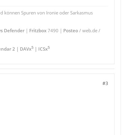
und können Spuren von Ironie oder Sarkasmus
s Defender
|
Fritzbox
7490 |
Posteo
/ web.de /
5
5
endar 2 | DAVx
| ICSx
#3