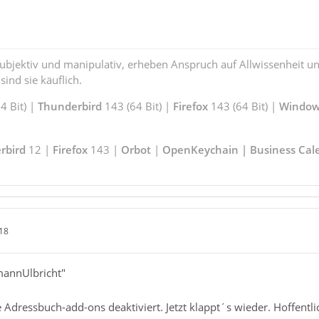
subjektiv und manipulativ, erheben Anspruch auf Allwissenheit 
ind sie käuflich.
 Bit) |
Thunderbird
143 (64 Bit) |
Firefox
143 (64 Bit) |
Window
rbird
12 |
Firefox
143 |
Orbot
|
OpenKeychain | Business Cal
18
mannUlbricht"
e Adressbuch-add-ons deaktiviert. Jetzt klappt´s wieder. Hoffen