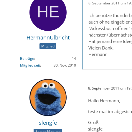
8. September 2011 um 19
ich benütze thunderb
auch ohne eingeblende
"Adressbuch öffnen" 
nächsten/übernächste
HermannUlbricht
Hat jemand eine Idee
Mitglied
Vielen Dank,
Hermann
Beiträge
14
Mitglied seit
30. Nov. 2010
8. September 2011 um 19:
Hallo Hermann,
teste mal im abgesic
slengfe
Gruß
slengfe
Senior-Mitglied