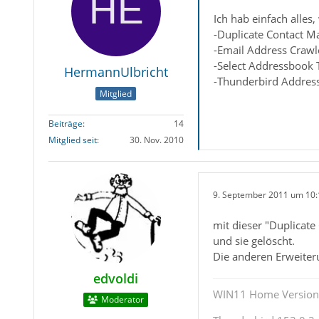
Ich hab einfach alles
-Duplicate Contact M
-Email Address Crawl
-Select Addressbook 
HermannUlbricht
-Thunderbird Address
Mitglied
Beiträge
14
Mitglied seit
30. Nov. 2010
9. September 2011 um 10:
mit dieser "Duplicat
und sie gelöscht.
Die anderen Erweiteru
edvoldi
WIN11 Home Version 
Moderator