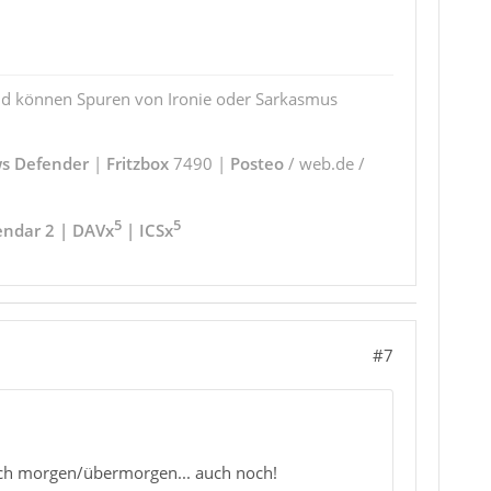
und können Spuren von Ironie oder Sarkasmus
s Defender
|
Fritzbox
7490 |
Posteo
/ web.de /
5
5
endar 2 | DAVx
| ICSx
#7
tlich morgen/übermorgen... auch noch!