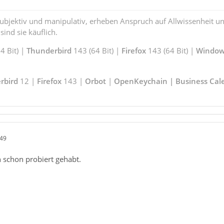
subjektiv und manipulativ, erheben Anspruch auf Allwissenheit 
ind sie käuflich.
 Bit) |
Thunderbird
143 (64 Bit) |
Firefox
143 (64 Bit) |
Window
rbird
12 |
Firefox
143 |
Orbot
|
OpenKeychain | Business Cal
:49
ch schon probiert gehabt.