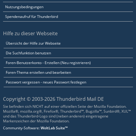
Nutzungsbedingungen
Spendenaufruf für Thunderbird
Hilfe zu dieser Webseite
Übersicht der Hilfe zur Webseite
Die Suchfunktion benutzen
Foren-Benutzerkonto - Erstellen (Neu registrieren)
Foren-Thema erstellen und bearbeiten
Passwort vergessen - neues Passwort festlegen
Copyright © 2003-2026 Thunderbird Mail DE
Sie befinden sich NICHT auf einer offiziellen Seite der Mozilla Foundation.
Mozilla®, mozilla.org®, Firefox®, Thunderbird™, Bugzilla™, Sunbird®, XUL™
und das Thunderbird-Logo sind (neben anderen) eingetragene
Markenzeichen der Mozilla Foundation.
Community-Software:
WoltLab Suite™