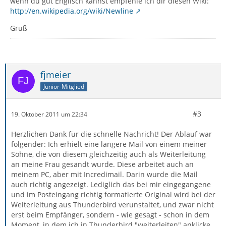
wenn du gut Englisch kannst empfehle ich dir diesen Wiki:
http://en.wikipedia.org/wiki/Newline
Gruß
fjmeier
Junior-Mitglied
#3
19. Oktober 2011 um 22:34
Herzlichen Dank für die schnelle Nachricht! Der Ablauf war
folgender: Ich erhielt eine längere Mail von einem meiner
Söhne, die von diesem gleichzeitig auch als Weiterleitung
an meine Frau gesandt wurde. Diese arbeitet auch an
meinem PC, aber mit Incredimail. Darin wurde die Mail
auch richtig angezeigt. Lediglich das bei mir eingegangene
und im Posteingang richtig formatierte Original wird bei der
Weiterleitung aus Thunderbird verunstaltet, und zwar nicht
erst beim Empfänger, sondern - wie gesagt - schon in dem
Moment, in dem ich in Thunderbird "weiterleiten" anklicke.