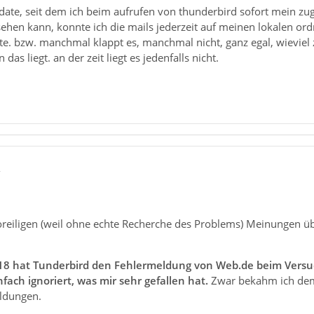
ate, seit dem ich beim aufrufen von thunderbird sofort mein z
sehen kann, konnte ich die mails jederzeit auf meinen lokalen or
e. bzw. manchmal klappt es, manchmal nicht, ganz egal, wieviel z
das liegt. an der zeit liegt es jedenfalls nicht.
2
voreiligen (weil ohne echte Recherche des Problems) Meinungen ü
.18 hat Tunderbird den Fehlermeldung von Web.de beim Versuc
fach ignoriert, was mir sehr gefallen hat.
Zwar bekahm ich dem
ldungen.