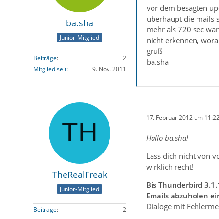
vor dem besagten upd
überhaupt die mails 
ba.sha
mehr als 720 sec wart
Junior-Mitglied
nicht erkennen, woran 
gruß
Beiträge
2
ba.sha
Mitglied seit
9. Nov. 2011
17. Februar 2012 um 11:2
Hallo ba.sha!
Lass dich nicht von 
wirklich recht!
TheRealFreak
Bis Thunderbird 3.1
Junior-Mitglied
Emails abzuholen ein
Dialoge mit Fehlerme
Beiträge
2