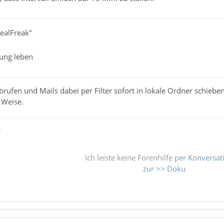
RealFreak"
ung leben
brufen und Mails dabei per Filter sofort in lokale Ordner schieben,
 Weise.
ß
Ich leiste keine Forenhilfe
per Konversat
zur >> Doku