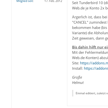
Mitglied seit
17. Feb. 2012
Seit Tunderbird 10 (d
Web.de je Konto 2x be
Ärgerlich ist, dass b
"CANCEL" zumindest b
bekommen habe (bis
Variante) die Abholun
Zeit gewesen, dann ge
Bis dahin hilft nur 
Mit der Fehlermeldun
Web.de-Konten) abzu
Site:
https://addons.
Install:
https://addon
Grüße
Helmut
Einmal editiert, zuletzt 