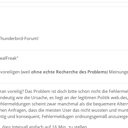
8
Thunderbird-Forum!
RealFreak"
voreiligen (weil
ohne echte Recherche des Problems
) Meinunge
aran voreilig? Das Problem ist doch bitte schön nicht die Fehler
ndeutig wie die Ursache, es liegt an der legitimen Politik web.des
ehlermeldungen scheint zwar manchmal als die bequemere Alternat
chen Anfragen, dass die meisten User das nicht wussten und mun
richtig und konsequent, Fehlermeldugen ordnungsgemäß anzuzeige
 dass Intervall einfach auf 16 Min. zu stellen.