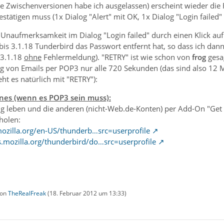
ie Zwischenversionen habe ich ausgelassen) erscheint wieder die
stätigen muss (1x Dialog "Alert" mit OK, 1x Dialog "Login failed"
ei Unaufmerksamkeit im Dialog "Login failed" durch einen Klick 
is 3.1.18 Tunderbird das Passwort entfernt hat, so dass ich da
 3.1.18
ohne
Fehlermeldung). "RETRY" ist wie schon von
frog
gesag
g von Emails per POP3 nur alle 720 Sekunden (das sind also 12 M
ht es natürlich mit "RETRY"):
eines (wenn es POP3 sein muss):
g leben und die anderen (nicht-Web.de-Konten) per Add-On "Get S
holen:
mozilla.org/en-US/thunderb…src=userprofile
s.mozilla.org/thunderbird/do…src=userprofile
von
TheRealFreak
(
18. Februar 2012 um 13:33
)