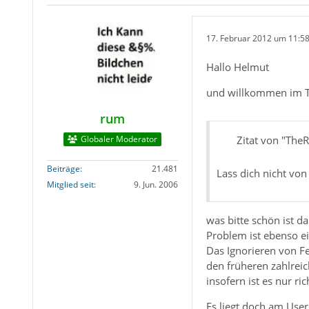
17. Februar 2012 um 11:5
Hallo Helmut
und willkommen im 
rum
Globaler Moderator
Zitat von "The
Beiträge
21.481
Lass dich nicht von 
Mitglied seit
9. Jun. 2006
was bitte schön ist d
Problem ist ebenso ei
Das Ignorieren von F
den früheren zahlrei
insofern ist es nur 
Es liegt doch am User,