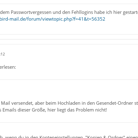
dem Passwortvergessen und den Fehllogins habe ich hier gestartet
bird-mail.de/forum/viewtopic.php?f=41&t=56352
:12
erlesen:
Mail versendet, aber beim Hochladen in den Gesendet-Ordner st
s Emails dieser Größe, hier liegt das Problem nicht!
ch, wenn du in den Konteneinstellungen, "Kopien & Ordner" einen