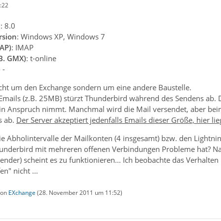
:22
n
: 8.0
rsion
: Windows XP, Windows 7
AP)
: IMAP
.B. GMX)
: t-online
- -
icht um den Exchange sondern um eine andere Baustelle.
Emails (z.B. 25MB) stürzt Thunderbird während des Sendens ab.
 in Anspruch nimmt. Manchmal wird die Mail versendet, aber be
s ab.
Der Server akzeptiert jedenfalls Emails dieser Größe, hier li
e Abholintervalle der Mailkonten (4 insgesamt) bzw. den Lightnin
hunderbird mit mehreren offenen Verbindungen Probleme hat? Nach
ender) scheint es zu funktionieren... Ich beobachte das Verhalten 
n" nicht ...
 von
EXchange
(
28. November 2011 um 11:52
)