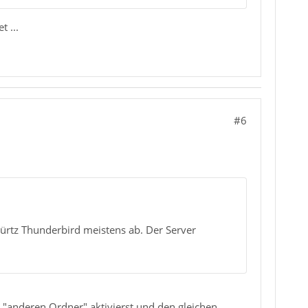
 ...
#6
ürtz Thunderbird meistens ab. Der Server
 "anderen Ordner" aktivierst und den gleichen