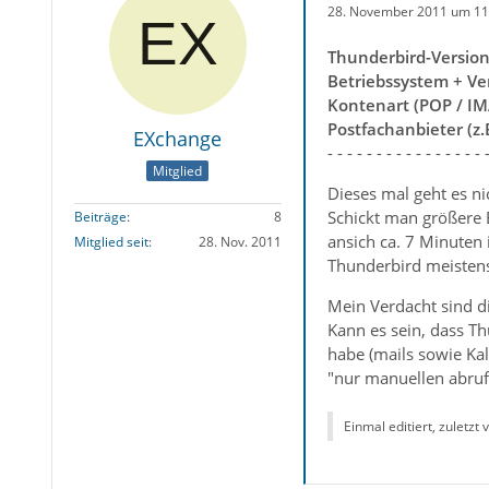
28. November 2011 um 11
Thunderbird-Versio
Betriebssystem + Ve
Kontenart (POP / IM
Postfachanbieter (z
EXchange
- - - - - - - - - - - - - - - - 
Mitglied
Dieses mal geht es n
Schickt man größere 
Beiträge
8
ansich ca. 7 Minuten
Mitglied seit
28. Nov. 2011
Thunderbird meisten
Mein Verdacht sind di
Kann es sein, dass T
habe (mails sowie Kal
"nur manuellen abrufe
Einmal editiert, zuletzt