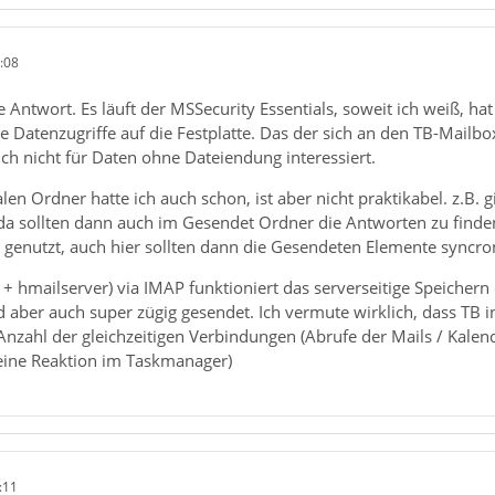
:08
e Antwort. Es läuft der MSSecurity Essentials, soweit ich weiß, ha
ie Datenzugriffe auf die Festplatte. Das der sich an den TB-Mailbo
sich nicht für Daten ohne Dateiendung interessiert.
en Ordner hatte ich auch schon, ist aber nicht praktikabel. z.B. g
da sollten dann auch im Gesendet Ordner die Antworten zu find
genutzt, auch hier sollten dann die Gesendeten Elemente syncron
 + hmailserver) via IMAP funktioniert das serverseitige Speichern
 aber auch super zügig gesendet. Ich vermute wirklich, dass TB in 
 Anzahl der gleichzeitigen Verbindungen (Abrufe der Mails / Kal
eine Reaktion im Taskmanager)
:11