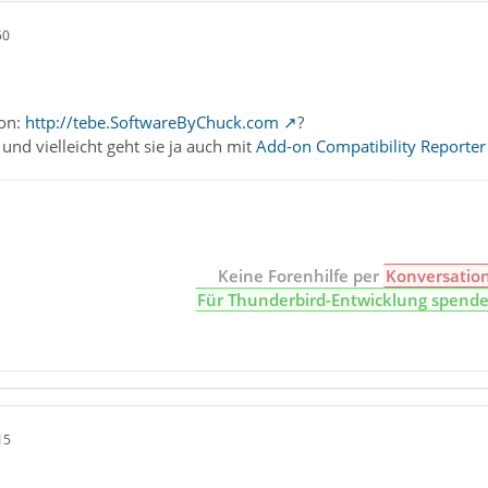
50
ion:
http://tebe.SoftwareByChuck.com
?
 und vielleicht geht sie ja auch mit
Add-on Compatibility Reporter
Keine Forenhilfe per
Konversatio
Für Thunderbird-Entwicklung spend
15
!