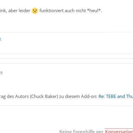
ink, aber leider
funktioniert auch nicht *heul*.
t
25
eitrag des Autors (Chuck Baker) zu diesem Add-on:
Re: TEBE and Th
Keine Forenhilfe per
Konversatio