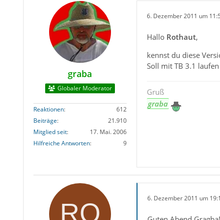
6. Dezember 2011 um 11:
Hallo
Rothaut
,
kennst du diese Vers
Soll mit TB 3.1 laufen
graba
Globaler Moderator
Gruß
graba
Reaktionen
612
Beiträge
21.910
Mitglied seit
17. Mai. 2006
Hilfreiche Antworten
9
6. Dezember 2011 um 19:
Guten Abend Gragba