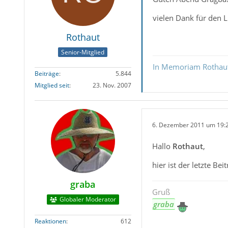
vielen Dank für den L
Rothaut
Senior-Mitglied
In Memoriam Rothau
Beiträge
5.844
Mitglied seit
23. Nov. 2007
6. Dezember 2011 um 19:
Hallo
Rothaut
,
hier ist der letzte B
graba
Gruß
Globaler Moderator
graba
Reaktionen
612