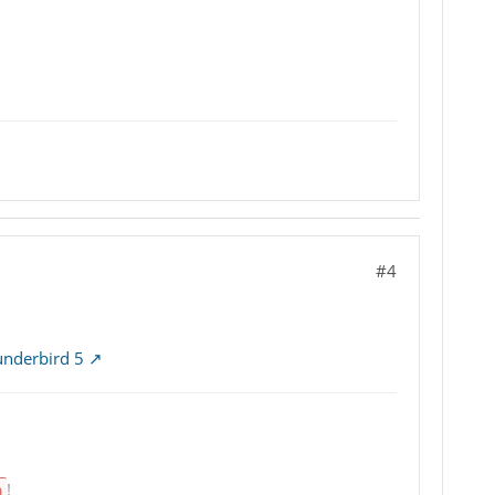
#4
underbird 5
n
!