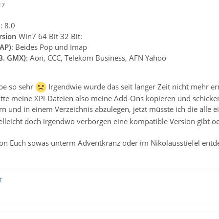
17
n
: 8.0
rsion
Win7 64 Bit 32 Bit:
AP)
: Beides Pop und Imap
.B. GMX)
: Aon, CCC, Telekom Business, AFN Yahoo
be so sehr
Irgendwie wurde das seit langer Zeit nicht mehr ern
tte meine XPI-Dateien also meine Add-Ons kopieren und schicken.
rn und in einem Verzeichnis abzulegen, jetzt müsste ich die alle
elleicht doch irgendwo verborgen eine kompatible Version gibt od
 von Euch sowas unterm Adventkranz oder im Nikolausstiefel entd
t