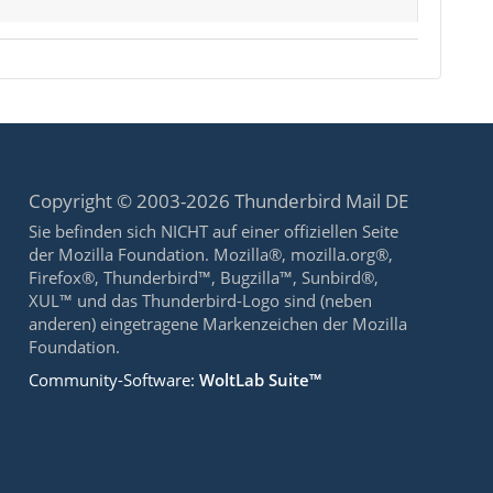
Copyright © 2003-2026 Thunderbird Mail DE
Sie befinden sich NICHT auf einer offiziellen Seite
der Mozilla Foundation. Mozilla®, mozilla.org®,
Firefox®, Thunderbird™, Bugzilla™, Sunbird®,
XUL™ und das Thunderbird-Logo sind (neben
anderen) eingetragene Markenzeichen der Mozilla
Foundation.
Community-Software:
WoltLab Suite™