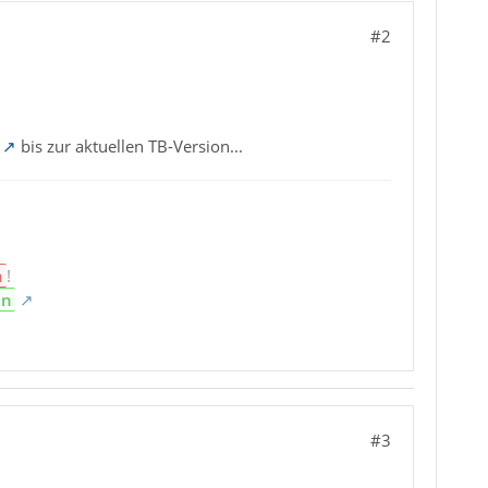
#2
bis zur aktuellen TB-Version...
n
!
en
#3