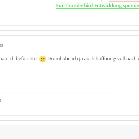
Für Thunderbird-Entwicklung spend
33
ab ich befürchtet
Drumhabe ich ja auch hoffnungsvoll nach ei
t