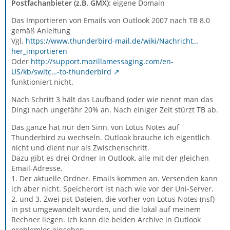
Postfachanbieter (z.B. GMX)
: eigene Domain
Das Importieren von Emails von Outlook 2007 nach TB 8.0
gemäß Anleitung
Vgl.
https://www.thunderbird-mail.de/wiki/Nachricht…
her_importieren
Oder
http://support.mozillamessaging.com/en-
US/kb/switc…-to-thunderbird
funktioniert nicht.
Nach Schritt 3 hält das Laufband (oder wie nennt man das
Ding) nach ungefähr 20% an. Nach einiger Zeit stürzt TB ab.
Das ganze hat nur den Sinn, von Lotus Notes auf
Thunderbird zu wechseln. Outlook brauche ich eigentlich
nicht und dient nur als Zwischenschritt.
Dazu gibt es drei Ordner in Outlook, alle mit der gleichen
Email-Adresse.
1. Der aktuelle Ordner. Emails kommen an. Versenden kann
ich aber nicht. Speicherort ist nach wie vor der Uni-Server.
2. und 3. Zwei pst-Dateien, die vorher von Lotus Notes (nsf)
in pst umgewandelt wurden, und die lokal auf meinem
Rechner liegen. Ich kann die beiden Archive in Outlook
problemlos einsehen.