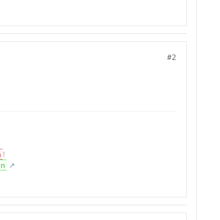
#2
n
!
en