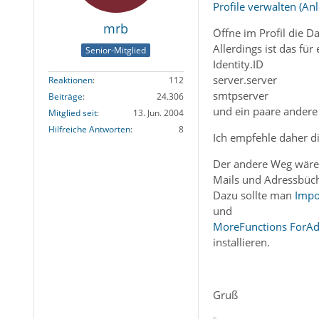
Profile verwalten (An
mrb
Öffne im Profil die D
Allerdings ist das fü
Senior-Mitglied
Identity.ID
server.server
Reaktionen
112
smtpserver
Beiträge
24.306
und ein paare andere
Mitglied seit
13. Jun. 2004
Hilfreiche Antworten
8
Ich empfehle daher di
Der andere Weg wäre,
Mails und Adressbüch
Dazu sollte man
Impo
und
MoreFunctions ForA
installieren.
Gruß