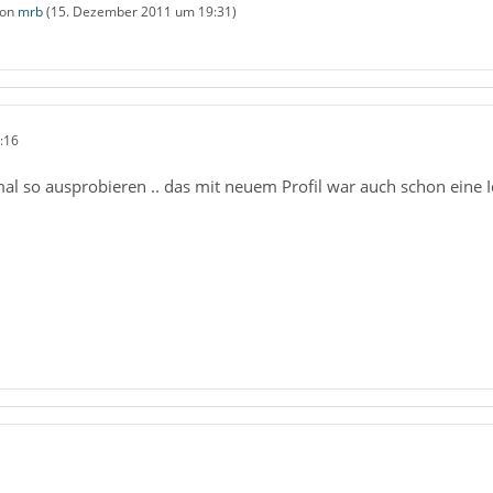
von
mrb
(
15. Dezember 2011 um 19:31
)
:16
l so ausprobieren .. das mit neuem Profil war auch schon eine I