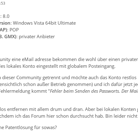
:53
n
: 8.0
rsion
: Windows Vista 64bit Ultimate
AP)
: POP
.B. GMX)
: privater Anbieter
ity eine eMail adresse bekommen die wohl über einen privaten Se
les lokales Konto eingestellt mit globalem Posteingang.
 dieser Community getrennt und möchte auch das Konto restlos e
nsichtlich schon außer Betrieb genommen) und ich dafür jetzt je
 Fehlermeldung kommt "
Fehler beim Senden des Passworts. Der Mail
os entfernen mit allem drum und dran. Aber bei lokalen Konten ge
achdem ich das Forum hier schon durchsucht hab. Bin leider nich
ine Patentlösung für sowas?