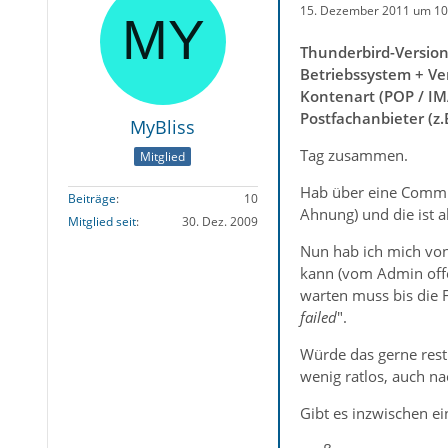
15. Dezember 2011 um 10
Thunderbird-Versio
Betriebssystem + Ve
Kontenart (POP / IM
Postfachanbieter (z
MyBliss
Tag zusammen.
Mitglied
Hab über eine Commun
Beiträge
10
Ahnung) und die ist a
Mitglied seit
30. Dez. 2009
Nun hab ich mich von
kann (vom Admin offe
warten muss bis die
failed
".
Würde das gerne restl
wenig ratlos, auch n
Gibt es inzwischen e