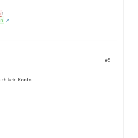
n
!
en
#5
auch kein
Konto
.