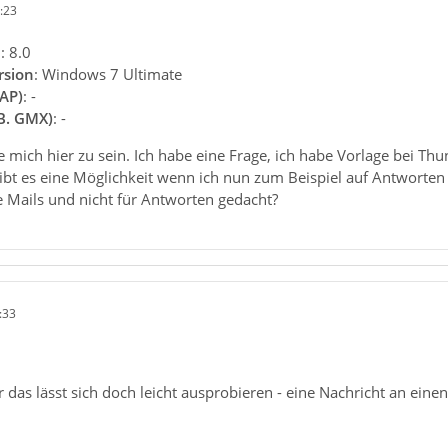
:23
n
: 8.0
rsion
: Windows 7 Ultimate
AP)
: -
.B. GMX)
: -
eue mich hier zu sein. Ich habe eine Frage, ich habe Vorlage bei Th
ibt es eine Möglichkeit wenn ich nun zum Beispiel auf Antworten 
e Mails und nicht für Antworten gedacht?
:33
r das lässt sich doch leicht ausprobieren - eine Nachricht an eine