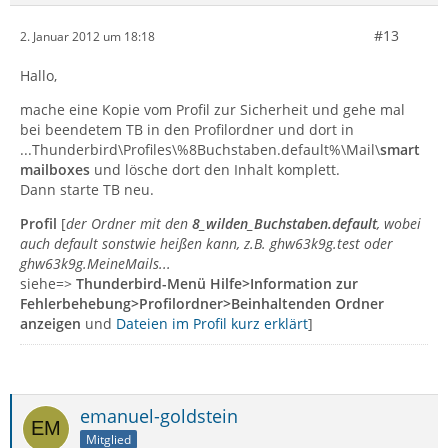
#13
2. Januar 2012 um 18:18
Hallo,
mache eine Kopie vom Profil zur Sicherheit und gehe mal
bei beendetem TB in den Profilordner und dort in
...Thunderbird\Profiles\%8Buchstaben.default%\Mail\
smart
mailboxes
und lösche dort den Inhalt komplett.
Dann starte TB neu.
Profil
[
der Ordner mit den
8_wilden_Buchstaben.default
, wobei
auch default sonstwie heißen kann, z.B. ghw63k9g.test oder
ghw63k9g.MeineMails...
siehe=>
Thunderbird-Menü Hilfe>Information zur
Fehlerbehebung>Profilordner>Beinhaltenden Ordner
anzeigen
und
Dateien im Profil kurz erklärt
]
emanuel-goldstein
Mitglied