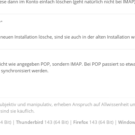
se dann im Konto einfach löschen (geht natürlich nicht bei IMAP)
r"
neuen Installation lösche, sind sie auch in der alten Installation 
cht wie angegeben POP, sondern IMAP. Bei POP passiert so etwas 
 synchronisiert werden.
subjektiv und manipulativ, erheben Anspruch auf Allwissenheit 
ind sie käuflich.
 Bit) |
Thunderbird
143 (64 Bit) |
Firefox
143 (64 Bit) |
Window