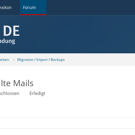
exikon
Forum
beiten
Migration / Import / Backups
lte Mails
schlossen
Erledigt