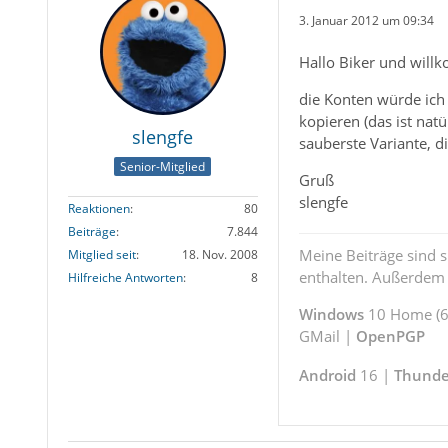
3. Januar 2012 um 09:34
Hallo Biker und wil
die Konten würde ich 
kopieren (das ist natü
slengfe
sauberste Variante, d
Senior-Mitglied
Gruß
slengfe
Reaktionen
80
Beiträge
7.844
Meine Beiträge sind 
Mitglied seit
18. Nov. 2008
enthalten. Außerdem s
Hilfreiche Antworten
8
Windows
10 Home (64
GMail |
OpenPGP
Android
16 |
Thunde