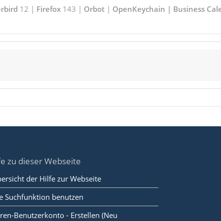
rbird
12 |
Firefox
143 |
Orbot
|
OpenKeychain | Business Cal
fe zu dieser Webseite
ersicht der Hilfe zur Webseite
e Suchfunktion benutzen
ren-Benutzerkonto - Erstellen (Neu