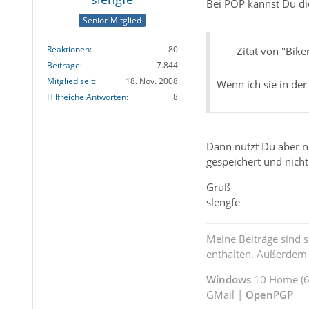
Bei POP kannst Du die
Senior-Mitglied
Reaktionen
80
Zitat von "Bike
Beiträge
7.844
Mitglied seit
18. Nov. 2008
Wenn ich sie in der 
Hilfreiche Antworten
8
Dann nutzt Du aber ni
gespeichert und nicht
Gruß
slengfe
Meine Beiträge sind 
enthalten. Außerdem s
Windows
10 Home (64
GMail |
OpenPGP