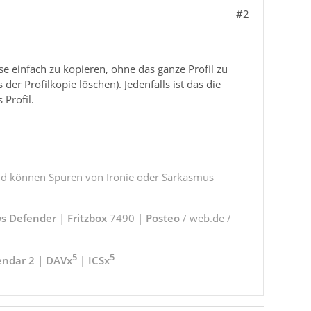
#2
se einfach zu kopieren, ohne das ganze Profil zu
der Profilkopie löschen). Jedenfalls ist das die
 Profil.
und können Spuren von Ironie oder Sarkasmus
s Defender
|
Fritzbox
7490 |
Posteo
/ web.de /
5
5
endar 2 | DAVx
| ICSx