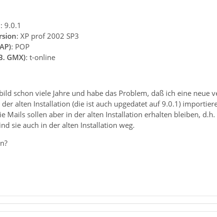
n
: 9.0.1
rsion
: XP prof 2002 SP3
AP)
: POP
.B. GMX)
: t-online
ild schon viele Jahre und habe das Problem, daß ich eine neue ver
er alten Installation (die ist auch upgedatet auf 9.0.1) importier
 Mails sollen aber in der alten Installation erhalten bleiben, d.h. 
nd sie auch in der alten Installation weg.
en?