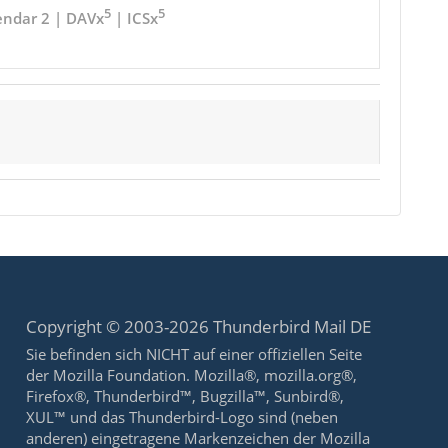
5
5
endar 2 | DAVx
| ICSx
Copyright © 2003-2026 Thunderbird Mail DE
Sie befinden sich NICHT auf einer offiziellen Seite
der Mozilla Foundation. Mozilla®, mozilla.org®,
Firefox®, Thunderbird™, Bugzilla™, Sunbird®,
XUL™ und das Thunderbird-Logo sind (neben
anderen) eingetragene Markenzeichen der Mozilla