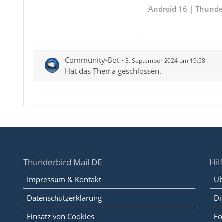
Android
16 |
Thunde
Community-Bot
3. September 2024 um 19:58
Hat das Thema geschlossen.
Thunderbird Mail DE
Hil
Impressum & Kontakt
Üb
Datenschutzerklärung
Di
Einsatz von Cookies
Fo