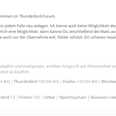
lkommen im Thunderbird-Forum,
in jedem Falle neu anlegen. Ich kenne auch keine Möglichkeit die
rlich eine Möglichkeit, dann kannst Du anschließend die Mails aus 
ie auch vor der Übernahme evtl. Fehler schützt: Ein schönes neues
subjektiv und manipulativ, erheben Anspruch auf Allwissenheit 
ind sie käuflich.
 Bit) |
Thunderbird
143 (64 Bit) |
Firefox
143 (64 Bit) |
Window
rbird
12 |
Firefox
143 |
Orbot
|
OpenKeychain | Business Cal