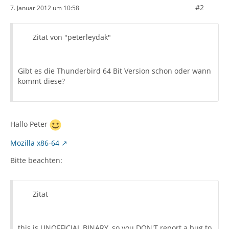
#2
7. Januar 2012 um 10:58
Zitat von "peterleydak"
Gibt es die Thunderbird 64 Bit Version schon oder wann
kommt diese?
Hallo Peter
Mozilla x86-64
Bitte beachten:
Zitat
this is UNOFFICIAL BINARY, so you DON'T report a bug to