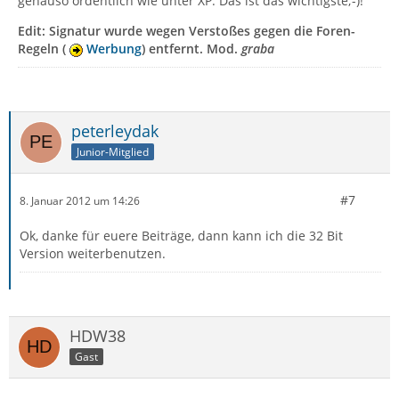
genauso ordentlich wie unter XP. Das ist das wichtigste;-)!
Edit: Signatur wurde wegen Verstoßes gegen die Foren-
Regeln (
Werbung
) entfernt. Mod.
graba
peterleydak
Junior-Mitglied
#7
8. Januar 2012 um 14:26
Ok, danke für euere Beiträge, dann kann ich die 32 Bit
Version weiterbenutzen.
HDW38
Gast