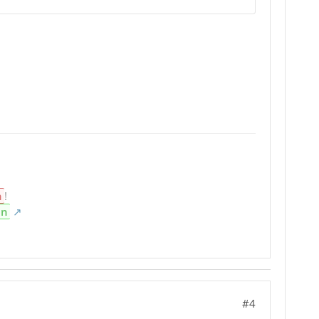
n
!
en
#4