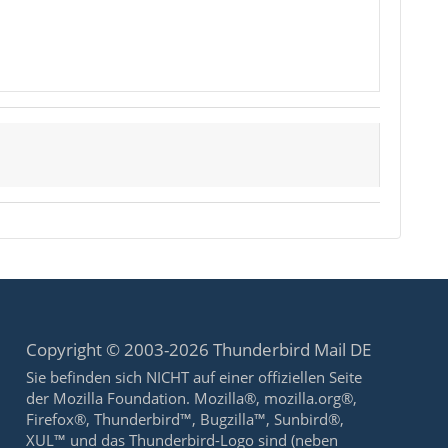
Copyright © 2003-2026 Thunderbird Mail DE
Sie befinden sich NICHT auf einer offiziellen Seite
der Mozilla Foundation. Mozilla®, mozilla.org®,
Firefox®, Thunderbird™, Bugzilla™, Sunbird®,
XUL™ und das Thunderbird-Logo sind (neben