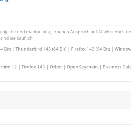
subjektiv und manipulativ, erheben Anspruch auf Allwissenheit 
ind sie käuflich.
 Bit) |
Thunderbird
143 (64 Bit) |
Firefox
143 (64 Bit) |
Window
rbird
12 |
Firefox
143 |
Orbot
|
OpenKeychain | Business Cal