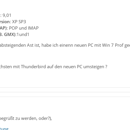
n
: 9,01
rsion
: XP SP3
AP)
: POP und IMAP
.B. GMX)
:1und1
bsteigenden Ast ist, habe ich einenn neuen PC mit Win 7 Prof ge
chsten mit Thunderbird auf den neuen PC umsteigen ?
 begrüßt zu werden, oder?),
tung
.