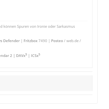
und können Spuren von Ironie oder Sarkasmus
s Defender
|
Fritzbox
7490 |
Posteo
/ web.de /
5
5
endar 2 | DAVx
| ICSx