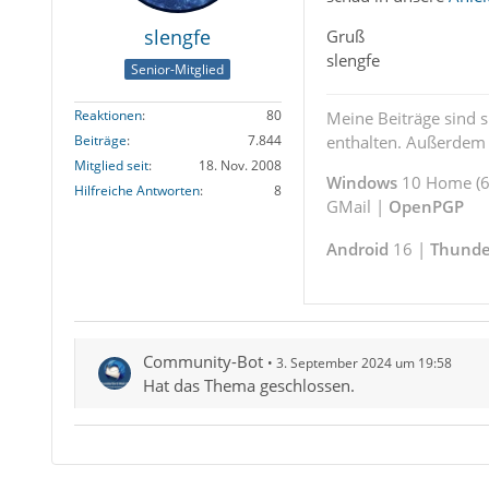
slengfe
Gruß
slengfe
Senior-Mitglied
Reaktionen
80
Meine Beiträge sind 
enthalten. Außerdem s
Beiträge
7.844
Mitglied seit
18. Nov. 2008
Windows
10 Home (64
Hilfreiche Antworten
8
GMail |
OpenPGP
Android
16 |
Thunde
Community-Bot
3. September 2024 um 19:58
Hat das Thema geschlossen.