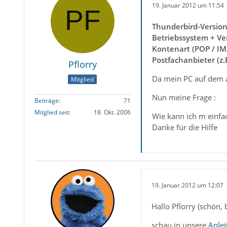
19. Januar 2012 um 11:54
Thunderbird-Versio
Betriebssystem + Ve
Kontenart (POP / IM
Postfachanbieter (z
Pflorry
Da mein PC auf dem a
Mitglied
Nun meine Frage :
Beiträge
71
Mitglied seit
18. Okt. 2006
Wie kann ich m einfa
Danke für die Hilfe
19. Januar 2012 um 12:07
Hallo Pflorry (schön,
schau in unsere
Anlei