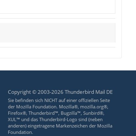
Copyright © 2003-2026 Thunderbird Mail DE
Sie befinden sich NICHT auf einer offiziellen Seite
der Mozilla Foundation. Mozilla®, mozilla.org®,
Firefox®, Thunderbird™, Bugzilla™, Sunbird®,
XUL™ und das Thunderbird-Logo sind (neben
anderen) eingetragene Markenzeichen der Mozilla
Foundation.