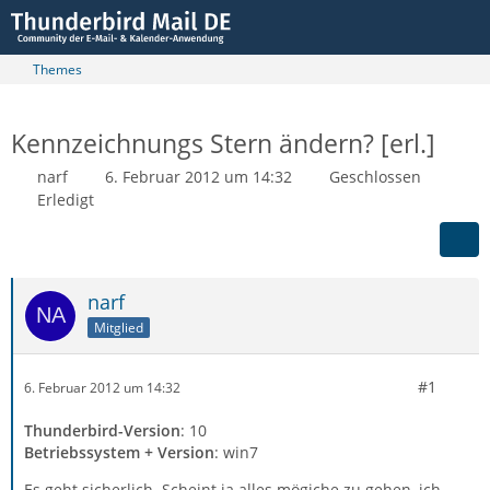
Themes
Kennzeichnungs Stern ändern? [erl.]
narf
6. Februar 2012 um 14:32
Geschlossen
Erledigt
narf
Mitglied
#1
6. Februar 2012 um 14:32
Thunderbird-Version
: 10
Betriebssystem + Version
: win7
Es geht sicherlich. Scheint ja alles mögiche zu gehen, ich