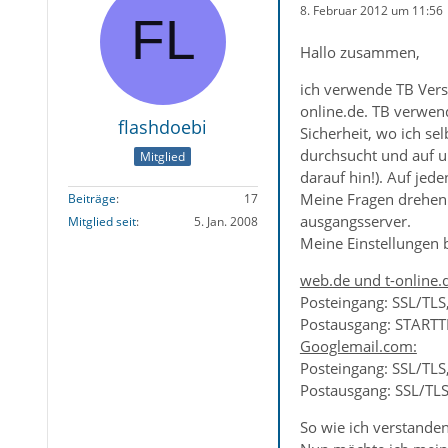
8. Februar 2012 um 11:56
Hallo zusammen,
ich verwende TB Versi
online.de. TB verwend
flashdoebi
Sicherheit, wo ich s
durchsucht und auf u
Mitglied
darauf hin!). Auf jed
Meine Fragen drehen 
Beiträge
17
ausgangsserver.
Mitglied seit
5. Jan. 2008
Meine Einstellungen b
web.de und t-online.
Posteingang: SSL/TLS
Postausgang: STARTT
Googlemail.com:
Posteingang: SSL/TLS
Postausgang: SSL/TLS
So wie ich verstande