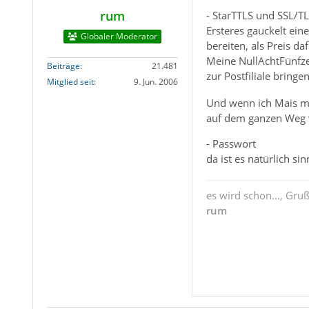
rum
- StarTTLS und SSL/T
Ersteres gauckelt ein
Globaler Moderator
bereiten, als Preis da
Meine NullAchtFünfzeh
Beiträge
21.481
zur Postfiliale bringe
Mitglied seit
9. Jun. 2006
Und wenn ich Mais mit
auf dem ganzen Weg 
- Passwort
da ist es natürlich si
es wird schon..., Gru
rum