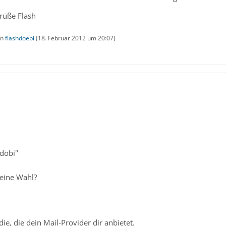
Grüße Flash
on
flashdoebi
(
18. Februar 2012 um 20:07
)
hdöbi"
eine Wahl?
ie, die dein Mail-Provider dir anbietet.