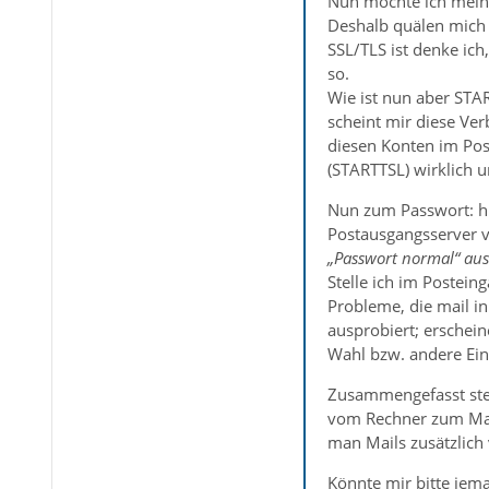
Nun möchte ich meine
Deshalb quälen mich 
SSL/TLS ist denke ich
so.
Wie ist nun aber STA
scheint mir diese Ver
diesen Konten im Post
(STARTTSL) wirklich 
Nun zum Passwort: hie
Postausgangsserver v
„Passwort normal“ aus
Stelle ich im Postein
Probleme, die mail i
ausprobiert; erschein
Wahl bzw. andere Ein
Zusammengefasst stel
vom Rechner zum Mails
man Mails zusätzlich
Könnte mir bitte jem