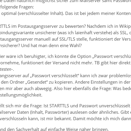
 Daten natürlich möglichst sicher zum Mailserver samt Passwort
folgende Fragen:
, optimal (verschlüsselter Inhalt). Das ist bei jedem meiner Konte
RTTLS im Postausgangsserver zu bewerten? Nachdem ich in Wikip
bindungsvariante unsicherer (was ich laienhaft verstehe) als SSL, 
ausgangsserver manuell auf SSL/TLS stelle, funktioniert der Vers
unsicherer? Und hat man denn eine Wahl?
r wäre ich beruhigter, ich könnte die Option „Passwort verschlü
ornehme, funktionert der Versand nicht mehr. TB gibt hier direk
testen
-.
gangsserver auf „Passwort verschlüsselt“ kann ich zwar probleml
n den Ordner „Gesendet“ zu kopieren. Andere Einstellungen in de
en mir aber auch abwegig. Also hier ebenfalls die Frage: Was bed
stellungsmöglichkeit.
lt sich mir die Frage: Ist STARTTLS und Passwort unverschlüssel
erver Daten (Inhalt, Passwörter) auslesen oder ähnliches. Gibt es
 verschlüsseln kann, ist mir bekannt. Damit möchte ich mich dan
and den Sachverhalt auf einfache Weise näher bringen.