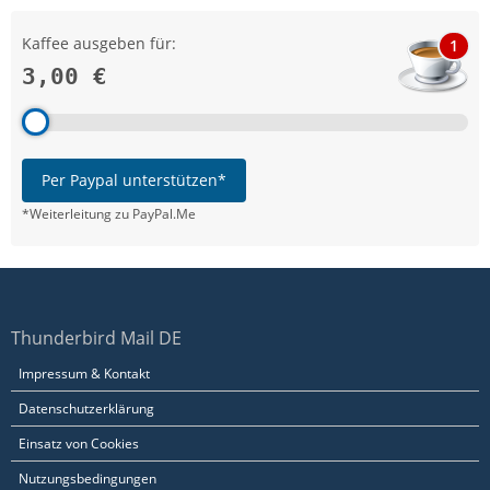
Kaffee ausgeben für:
1
3,00 €
Per Paypal unterstützen*
*Weiterleitung zu PayPal.Me
Thunderbird Mail DE
Impressum & Kontakt
Datenschutzerklärung
Einsatz von Cookies
Nutzungsbedingungen