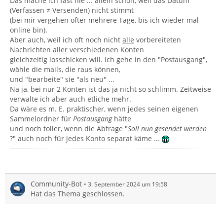
Das mache ich fast nie ... allein schon, weil das Datum
(Verfassen ≠ Versenden) nicht stimmt
(bei mir vergehen öfter mehrere Tage, bis ich wieder mal
online bin).
Aber auch, weil ich oft noch nicht
alle
vorbereiteten
Nachrichten
aller
verschiedenen Konten
gleichzeitig losschicken will. Ich gehe in den "Postausgang",
wähle die mails, die raus können,
und "bearbeite" sie "als neu" ...
Na ja, bei nur 2 Konten ist das ja nicht so schlimm. Zeitweise
verwalte ich aber auch etliche mehr.
Da wäre es m. E. praktischer, wenn jedes seinen eigenen
Sammelordner für
Postausgang
hätte
und noch toller, wenn die Abfrage "
Soll nun gesendet werden
?" auch noch für jedes Konto separat käme ...
Community-Bot
3. September 2024 um 19:58
Hat das Thema geschlossen.