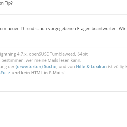
en Tip?
inem neuen Thread schon vorgegebenen Fragen beantworten. Wir f
Lightning 4.7.x, openSUSE Tumbleweed, 64bit
l bestimmen, wer meine Mails lesen kann.
zung der
(erweiterten) Suche
, und von
Hilfe & Lexikon
ist völlig
oFu
und kein HTML in E-Mails!