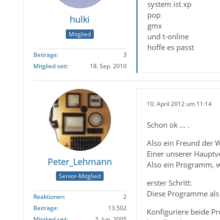
system ist xp
pop
hulki
gmx
Mitglied
und t-online
hoffe es passt
Beiträge
3
Mitglied seit
18. Sep. 2010
10. April 2012 um 11:14
Schon ok ... .
Also ein Freund der W
Einer unserer Hauptve
Peter_Lehmann
Also ein Programm, we
Senior-Mitglied
erster Schritt:
Diese Programme als 
Reaktionen
2
Beiträge
13.502
Konfiguriere beide P
Mitglied seit
5. Jun. 2005