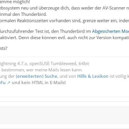
gramme möglich!
ebssystem neu und überzeuge dich, dass weder der AV-Scanner noc
einmal den Thunderbird.
 normalen Reaktionszeiten vorhanden sind, grenze weiter ein, in
 durchzuführender Test ist, den Thunderbird im
Abgesicherten Mo
ktiviert. Denn diese können evtl. auch nicht zur Version kompati
sts?
Lightning 4.7.x, openSUSE Tumbleweed, 64bit
l bestimmen, wer meine Mails lesen kann.
zung der
(erweiterten) Suche
, und von
Hilfe & Lexikon
ist völlig
oFu
und kein HTML in E-Mails!