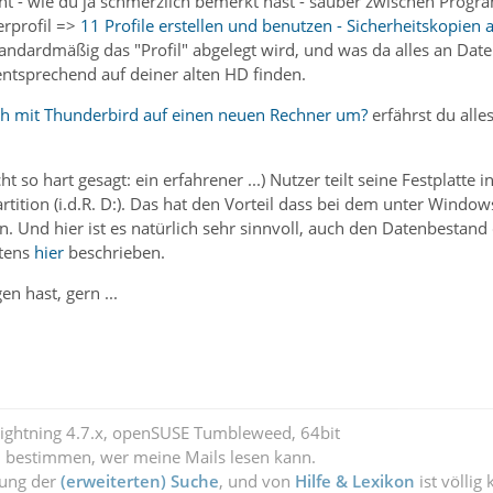
nt - wie du ja schmerzlich bemerkt hast - sauber zwischen Prog
erprofil =>
11 Profile erstellen und benutzen - Sicherheitskopien
tandardmäßig das "Profil" abgelegt wird, und was da alles an Date
entsprechend auf deiner alten HD finden.
ch mit Thunderbird auf einen neuen Rechner um?
erfährst du alles
t so hart gesagt: ein erfahrener ...) Nutzer teilt seine Festplatte
partition (i.d.R. D:). Das hat den Vorteil dass bei dem unter Wind
n. Und hier ist es natürlich sehr sinnvoll, auch den Datenbestand
ztens
hier
beschrieben.
n hast, gern ...
Lightning 4.7.x, openSUSE Tumbleweed, 64bit
l bestimmen, wer meine Mails lesen kann.
zung der
(erweiterten) Suche
, und von
Hilfe & Lexikon
ist völlig