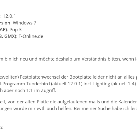
n
: 12.0.1
rsion
: Windows 7
AP)
: Pop 3
.B. GMX)
: T-Online.de
m bin ich neu und möchte deshalb um Verständnis bitten, wenn ic
ewollten) Festplattenwechsel der Bootplatte leider nicht an allle
Programm Tunderbird (aktuell 12.0.1) incl. Lighting (aktuell 1.4
ch aber noch 1:1 im Zugriff.
eit, von der alten Platte die aufgelaufenen mails und die Kalender
ungen würde mir evtl. auch helfen. Bei meiner Suche habe ich le
o: