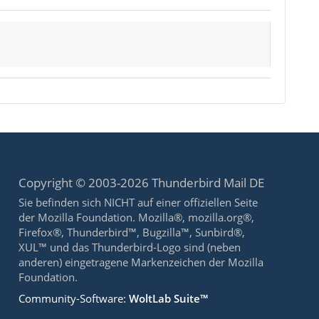
Copyright © 2003-2026 Thunderbird Mail DE
Sie befinden sich NICHT auf einer offiziellen Seite
der Mozilla Foundation. Mozilla®, mozilla.org®,
Firefox®, Thunderbird™, Bugzilla™, Sunbird®,
XUL™ und das Thunderbird-Logo sind (neben
anderen) eingetragene Markenzeichen der Mozilla
Foundation.
Community-Software:
WoltLab Suite™