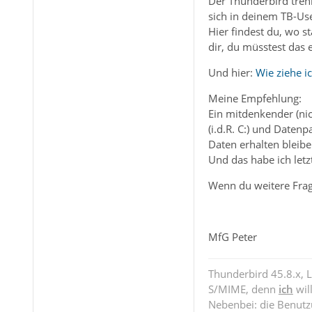
Der Thunderbird tren
sich in deinem TB-Us
Hier findest du, wo s
dir, du müsstest das 
Und hier:
Wie ziehe i
Meine Empfehlung:
Ein mitdenkender (nich
(i.d.R. C:) und Daten
Daten erhalten bleibe
Und das habe ich let
Wenn du weitere Frage
MfG Peter
Thunderbird 45.8.x, 
S/MIME, denn
ich
wil
Nebenbei: die Benut