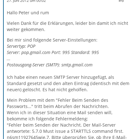
#6
27. Juni 2012 um 00:02
Hallo Peter und rum
Vielen Dank für die Erklärungen, leider bin damit ich nicht
weiter gekommen.
Bei mir sind folgende Server-Einstellungen:
Servertyp: POP
Server: pop.gmail.com Port: 995 Standard: 995
...
Postausgang-Server (SMTP): smtp.gmail.com
Ich habe einen neuen SMTP Server hinzugefügt, als
Standard gesetzt und den alten Eintrag (identisch mit dem
neuen) gelöscht. Es hat nicht geholfen.
Mein Problem mit dem "Fehler Beim Senden des
Passworts..." tritt beim Abrufen der Nachrichten.
Wenn ich in dieser Situation eine Mail senden will,
bekomme ich folgende Fehlermeldeng:
"Fehler beim Senden der Nachricht. Der Mail-Server
antwortete: 5.7.0 Must issue a STARTTLS command first.
n6sm11927645wie.7. Bitte überprüfen Sie, ob Ihre E-Mail-