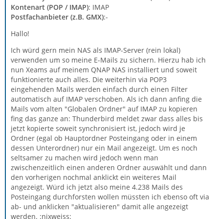
Kontenart (POP / IMAP)
: IMAP
Postfachanbieter (z.B. GMX)
:-
Hallo!
Ich würd gern mein NAS als IMAP-Server (rein lokal)
verwenden um so meine E-Mails zu sichern. Hierzu hab ich
nun Xeams auf meinem QNAP NAS installiert und soweit
funktionierte auch alles. Die weiterhin via POP3
eingehenden Mails werden einfach durch einen Filter
automatisch auf IMAP verschoben. Als ich dann anfing die
Mails vom alten "Globalen Ordner" auf IMAP zu kopieren
fing das ganze an: Thunderbird meldet zwar dass alles bis
jetzt kopierte soweit synchronisiert ist, jedoch wird je
Ordner (egal ob Hauptordner Posteingang oder in einem
dessen Unterordner) nur ein Mail angezeigt. Um es noch
seltsamer zu machen wird jedoch wenn man
zwischenzeitlich einen anderen Ordner auswählt und dann
den vorherigen nochmal anklickt ein weiteres Mail
angezeigt. Würd ich jetzt also meine 4.238 Mails des
Posteingang durchforsten wollen müssten ich ebenso oft via
ab- und anklicken "aktualisieren" damit alle angezeigt
werden. :nixweiss: