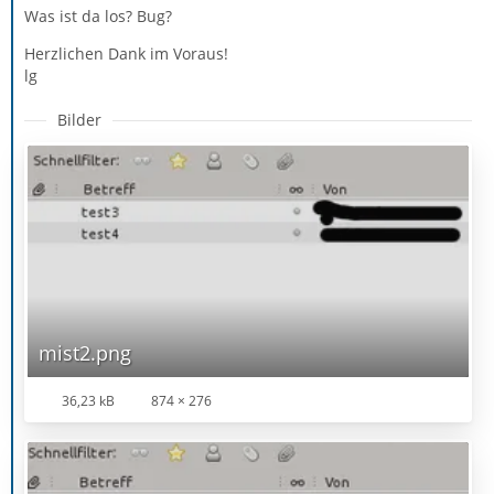
Was ist da los? Bug?
Herzlichen Dank im Voraus!
lg
Bilder
mist2.png
36,23 kB
874 × 276