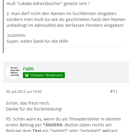
muß "Lokake Adressbücher" gesetzt sein !
2. man darf nicht den Namen im Suchfenster eingeben,
sondern man muß (so wie du geschrieben hast) den Namen
unbedingt im Adressfeld des Verfassen-Fensters eingeben!
:zustimm:
Super, vielen Dank für die Hilfe
rum
Globaler Moderator
#11
30. Juli 2012 um 10:42
Schön, das freut mich.
Danke für die Rückmeldung!
PS: Schön wäre es, wenn du als Threadersteller in deinem
ersten Beitrag per
*ÄNDERN
-Button (oben rechts am
Beitrag) dem
Titel
ein "[gelöst]" oder "[erledigt]"
an
fügst,