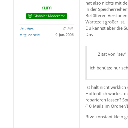
hat also nichts mit 
rum
in der Speicherreihenf
Bei älteren Versionen
Globaler Moderator
Wartezeit größer ist.
Du kannst aber die S
Beiträge
21.481
Das
Mitglied seit
9. Jun. 2006
Zitat von "sev"
ich benütze nur se
ist halt nicht wirklich
Hoffentlich wartest d
reparieren lassen? So
(10 Mails im Ordner/D
Btw: konstant klein g