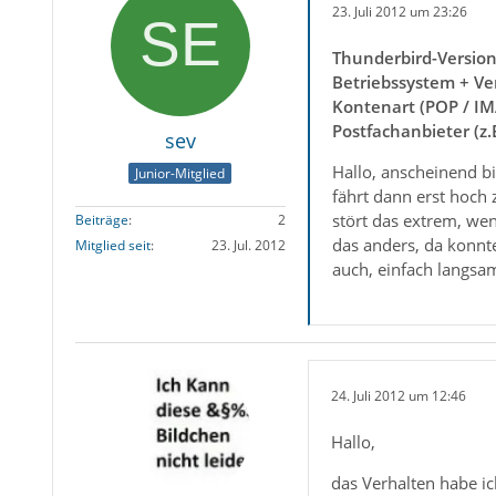
23. Juli 2012 um 23:26
Thunderbird-Versio
Betriebssystem + Ve
Kontenart (POP / IM
Postfachanbieter (z
sev
Hallo, anscheinend bin
Junior-Mitglied
fährt dann erst hoch
stört das extrem, wen
Beiträge
2
das anders, da konnt
Mitglied seit
23. Jul. 2012
auch, einfach langsam
24. Juli 2012 um 12:46
Hallo,
das Verhalten habe ic