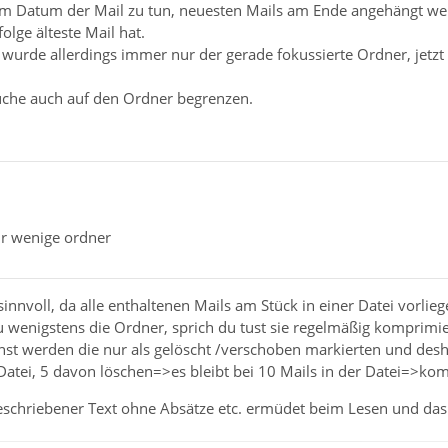
dem Datum der Mail zu tun, neuesten Mails am Ende angehängt we
olge älteste Mail hat.
 wurde allerdings immer nur der gerade fokussierte Ordner, jetzt
uche auch auf den Ordner begrenzen.
hr wenige ordner
 sinnvoll, da alle enthaltenen Mails am Stück in einer Datei vorliege
u wenigstens die Ordner, sprich du tust sie regelmäßig komprimier
nst werden die nur als gelöscht /verschoben markierten und desh
atei, 5 davon löschen=>es bleibt bei 10 Mails in der Datei=>kom
eschriebener Text ohne Absätze etc. ermüdet beim Lesen und das 