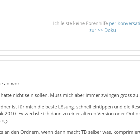
ß
Ich leiste keine Forenhilfe
per Konversat
zur >> Doku
ie antwort.
 hätte nicht sein sollen. Muss mich aber immer zwingen gross zu 
ner ist für mich die beste Lösung, schnell eintippen und die Re
ok 2010. Ev wechsle ich dann zu einer älteren Version oder Outloo
ung.
hts an den Ordnern, wenn dann macht TB selber was, komprimier