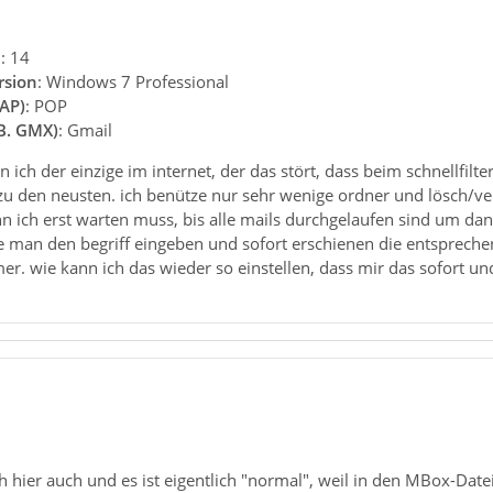
n
: 14
rsion
: Windows 7 Professional
AP)
: POP
.B. GMX)
: Gmail
 ich der einzige im internet, der das stört, dass beim schnellfilt
 zu den neusten. ich benütze nur sehr wenige ordner und lösch/ve
n ich erst warten muss, bis alle mails durchgelaufen sind um dan
e man den begriff eingeben und sofort erschienen die entspreche
er. wie kann ich das wieder so einstellen, dass mir das sofort u
h hier auch und es ist eigentlich "normal", weil in den MBox-Date