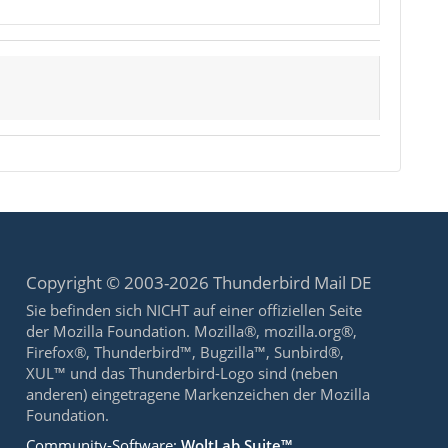
Copyright © 2003-2026 Thunderbird Mail DE
Sie befinden sich NICHT auf einer offiziellen Seite
der Mozilla Foundation. Mozilla®, mozilla.org®,
Firefox®, Thunderbird™, Bugzilla™, Sunbird®,
XUL™ und das Thunderbird-Logo sind (neben
anderen) eingetragene Markenzeichen der Mozilla
Foundation.
Community-Software:
WoltLab Suite™