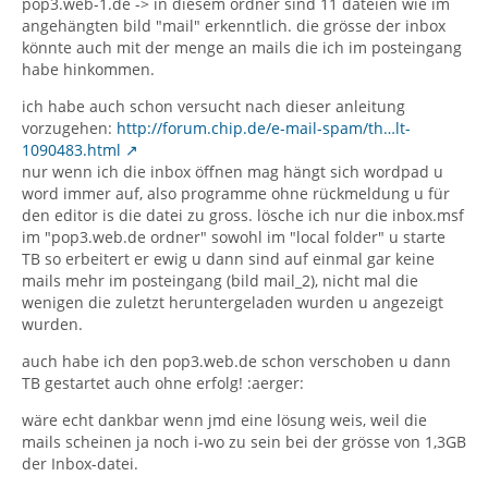
pop3.web-1.de -> in diesem ordner sind 11 dateien wie im
angehängten bild "mail" erkenntlich. die grösse der inbox
könnte auch mit der menge an mails die ich im posteingang
habe hinkommen.
ich habe auch schon versucht nach dieser anleitung
vorzugehen:
http://forum.chip.de/e-mail-spam/th…lt-
1090483.html
nur wenn ich die inbox öffnen mag hängt sich wordpad u
word immer auf, also programme ohne rückmeldung u für
den editor is die datei zu gross. lösche ich nur die inbox.msf
im "pop3.web.de ordner" sowohl im "local folder" u starte
TB so erbeitert er ewig u dann sind auf einmal gar keine
mails mehr im posteingang (bild mail_2), nicht mal die
wenigen die zuletzt heruntergeladen wurden u angezeigt
wurden.
auch habe ich den pop3.web.de schon verschoben u dann
TB gestartet auch ohne erfolg! :aerger:
wäre echt dankbar wenn jmd eine lösung weis, weil die
mails scheinen ja noch i-wo zu sein bei der grösse von 1,3GB
der Inbox-datei.