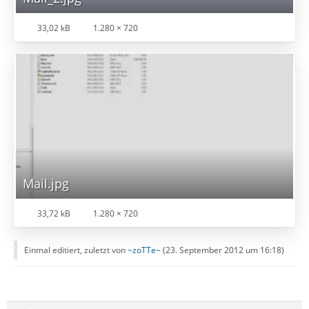
33,02 kB
1.280 × 720
Mail.jpg
33,72 kB
1.280 × 720
Einmal editiert, zuletzt von
~zoTTe~
(
23. September 2012 um 16:18
)