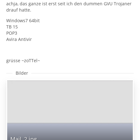
achja, das ganze ist erst seit ich den dummen GVU Trojaner
drauf hatte.
Windows7 64bit
TB 15
POP3
Avira Antivir
grüsse ~zoTTel~
Bilder
Mail_2.jpg