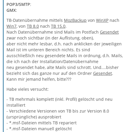
POP3/SMTP
:
GMX
:
TB-Datenübernahme mittels
MozBackup
von
WinXP
nach
Win7
, von
TB 8.0
nach
TB 15.0
.
Nach Datenübernahme sind Mails im Postfach
Gesendet
zwar noch sichtbar (in der Auflistung, oben),
aber nicht mehr lesbar, d.h. nach anklicken der jeweiligen
Mail ist im unteren Bereich nichts. Es sind
ausschließlich neu gesendete Mails in ordnung, d.h. Mails,
die ich nach der Installation/Datenübernahme
neu gesendet habe, alte Mails sind schrott. Und....bisher
bezieht sich das ganze nur auf den Ordner
Gesendet
.
Kann mir jemand helfen, bitte???
Habe vieles versucht:
- TB mehrmals komplett (inkl. Profil) gelöscht und neu
installiert
- Verschiedene Versionen von TB bis zur Version 8.0
(ursprüngliche) ausprobiert
- *.msf-Dateien mittels TB repariert
- *.msf-Dateien manuell gelöscht