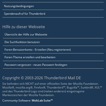
Nutzungsbedingungen
Spendenaufruf für Thunderbird
Hilfe zu dieser Webseite
Übersicht der Hilfe zur Webseite
Die Suchfunktion benutzen
Foren-Benutzerkonto - Erstellen (Neu registrieren)
Foren-Thema erstellen und bearbeiten
Passwort vergessen - neues Passwort festlegen
Copyright © 2003-2026 Thunderbird Mail DE
Sie befinden sich NICHT auf einer offiziellen Seite der Mozilla Foundation.
Mozilla®, mozilla.org®, Firefox®, Thunderbird™, Bugzilla™, Sunbird®, XUL™
und das Thunderbird-Logo sind (neben anderen) eingetragene
Markenzeichen der Mozilla Foundation.
Community-Software:
WoltLab Suite™