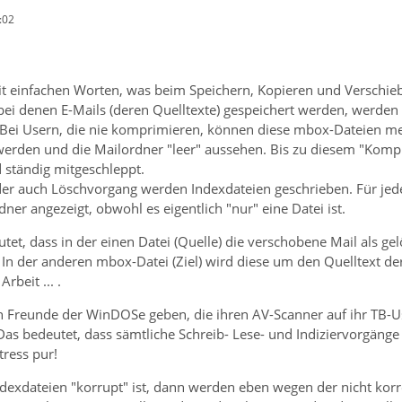
:02
it einfachen Worten, was beim Speichern, Kopieren und Verschieb
bei denen E-Mails (deren Quelltexte) gespeichert werden, werden
 Bei Usern, die nie komprimieren, können diese mbox-Dateien m
werden und die Mailordner "leer" aussehen. Bis zu diesem "Kompr
 ständig mitgeschleppt.
der auch Löschvorgang werden Indexdateien geschrieben. Für jed
ner angezeigt, obwohl es eigentlich "nur" eine Datei ist.
tet, dass in der einen Datei (Quelle) die verschobene Mail als ge
 In der anderen mbox-Datei (Ziel) wird diese um den Quelltext d
Arbeit ... .
 Freunde der WinDOSe geben, die ihren AV-Scanner auf ihr TB-Userp
Das bedeutet, dass sämtliche Schreib- Lese- und Indiziervorgäng
ress pur!
exdateien "korrupt" ist, dann werden eben wegen der nicht korrek