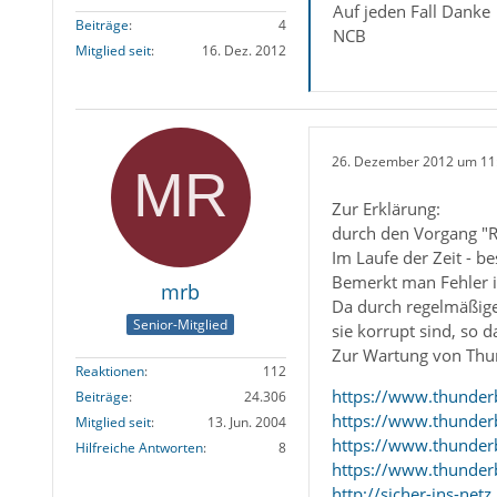
Auf jeden Fall Danke
Beiträge
4
NCB
Mitglied seit
16. Dez. 2012
26. Dezember 2012 um 11
Zur Erklärung:
durch den Vorgang "Re
Im Laufe der Zeit - b
Bemerkt man Fehler i
mrb
Da durch regelmäßige
Senior-Mitglied
sie korrupt sind, so
Zur Wartung von Thu
Reaktionen
112
https://www.thunde
Beiträge
24.306
https://www.thunder
Mitglied seit
13. Jun. 2004
https://www.thunderb
Hilfreiche Antworten
8
https://www.thunderb
http://sicher-ins-ne