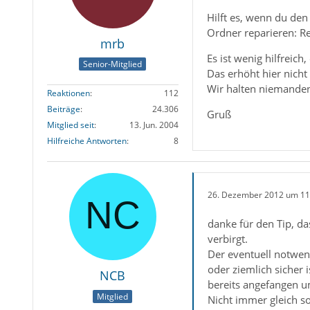
Hilft es, wenn du den
Ordner reparieren: Re
mrb
Es ist wenig hilfreic
Senior-Mitglied
Das erhöht hier nicht
Wir halten niemanden
Reaktionen
112
Beiträge
24.306
Gruß
Mitglied seit
13. Jun. 2004
Hilfreiche Antworten
8
26. Dezember 2012 um 11
danke für den Tip, da
verbirgt.
Der eventuell notwen
oder ziemlich sicher i
NCB
bereits angefangen u
Mitglied
Nicht immer gleich s