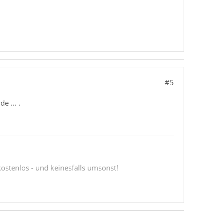
#5
 ... .
 kostenlos - und keinesfalls umsonst!