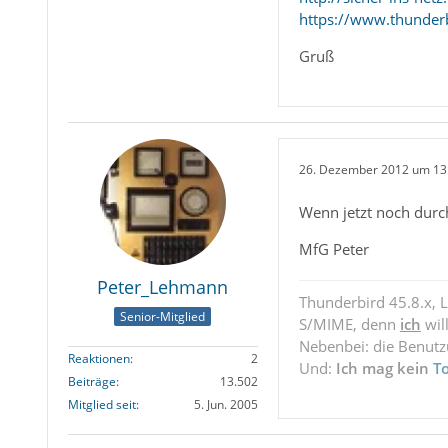
https://www.thunderb
Gruß
26. Dezember 2012 um 13
Wenn jetzt noch durch
MfG Peter
Peter_Lehmann
Thunderbird 45.8.x, 
Senior-Mitglied
S/MIME, denn
ich
wil
Nebenbei: die Benut
Reaktionen
2
Und:
Ich mag kein
T
Beiträge
13.502
Mitglied seit
5. Jun. 2005