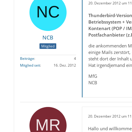
20. Dezember 2012 um 11
Thunderbird-Versio
Betriebssystem + Ve
Kontenart (POP / IM
Postfachanbieter (z
NCB
die ankommenden Mails
Mitglied
einige Mails zerstört
steht dort der Inhalt 
Beiträge
4
Hat irgendjemand ein
Mitglied seit
16. Dez. 2012
MfG
NCB
20. Dezember 2012 um 11
Hallo und willkomme