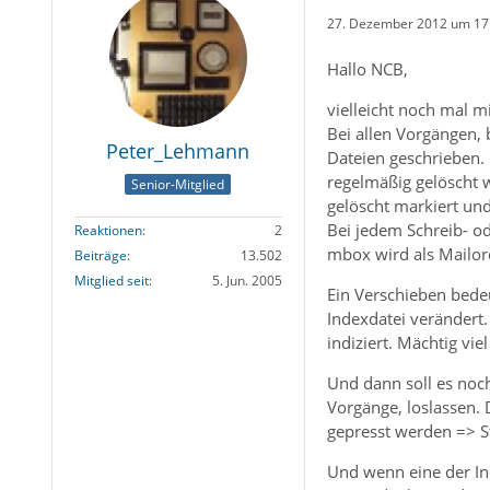
27. Dezember 2012 um 17
Hallo NCB,
vielleicht noch mal m
Bei allen Vorgängen, 
Peter_Lehmann
Dateien geschrieben.
regelmäßig gelöscht 
Senior-Mitglied
gelöscht markiert und
Bei jedem Schreib- o
Reaktionen
2
mbox wird als Mailord
Beiträge
13.502
Mitglied seit
5. Jun. 2005
Ein Verschieben bedeu
Indexdatei verändert.
indiziert. Mächtig viel 
Und dann soll es noch
Vorgänge, loslassen. 
gepresst werden => St
Und wenn eine der Ind