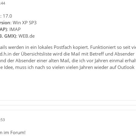
:44
n
: 17.0
rsion
: Win XP SP3
AP)
: IMAP
.B. GMX)
: WEB.de
 werden in ein lokales Postfach kopiert. Funktioniert so seit vi
, d.h.in der Übersichtsliste wird die Mail mit Betreff und Absende
und der Absender einer alten Mail, die ich vor Jahren einmal erhalt
e Idee, muss ich nach so vielen vielen Jahren wieder auf Outlook
:53
n im Forum!