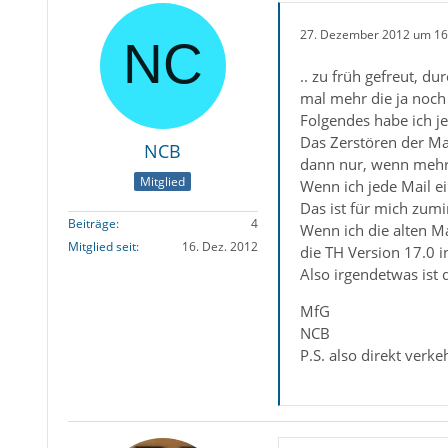
27. Dezember 2012 um 16
.. zu früh gefreut, d
mal mehr die ja noch 
Folgendes habe ich jet
Das Zerstören der Ma
NCB
dann nur, wenn mehre
Mitglied
Wenn ich jede Mail ei
Das ist für mich zum
Beiträge
4
Wenn ich die alten M
Mitglied seit
16. Dez. 2012
die TH Version 17.0 in
Also irgendetwas ist d
MfG
NCB
P.S. also direkt verke