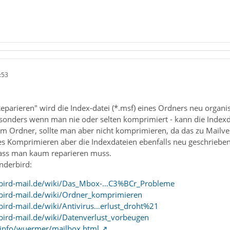
:53
parieren" wird die Index-datei (*.msf) eines Ordners neu organis
esonders wenn man nie oder selten komprimiert - kann die Indexda
m Ordner, sollte man aber nicht komprimieren, da das zu Mailve
s Komprimieren aber die Indexdateien ebenfalls neu geschrieben
 dass man kaum reparieren muss.
nderbird:
rbird-mail.de/wiki/Das_Mbox-…C3%BCr_Probleme
bird-mail.de/wiki/Ordner_komprimieren
ird-mail.de/wiki/Antivirus…erlust_droht%21
ird-mail.de/wiki/Datenverlust_vorbeugen
tz.info/wuermer/mailbox.html