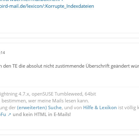
ird-mail.de/lexicon/:Korrupte_Indexdateien
:14
 den TE die absolut nicht zustimmende Überschrift geändert würde
Lightning 4.7.x, openSUSE Tumbleweed, 64bit
l bestimmen, wer meine Mails lesen kann.
zung der
(erweiterten) Suche
, und von
Hilfe & Lexikon
ist völlig
oFu
und kein HTML in E-Mails!