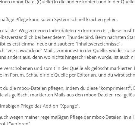
einen mbox-Datei (Quelle) in die andere kopiert und in der Quelle
lmäßige Pflege kann so ein System schnell krachen gehen.
brutalste" Weg zu neuen Indexdateien zu kommen ist, diese .msf
Selbstverständlich bei beendetem Thunderbird. Beim nächsten Sta
bt es erst einmal neue und saubere "Inhaltsverzeichnisse".
ch "verschwundene" Mails, zumindest in der Quelle, wieder zu s
tens anders aus, denn wo nichts hingeschrieben wurde, ist auch n
e verschobenen und somit in der Quelle als gelöscht markierten M
 im Forum. Schau dir die Quelle per Editor an, und du wirst schn
t du die mbox-Dateien pflegen, indem du diese "komprimierst". Du
ie als gelöscht markierten Mails aus den mbox-Dateien real gelö
elmäßigen Pflege das Add-on "Xpunge".
uch wegen meiner regelmäßigen Pflege der mbox-Dateien, in all d
ofil "verloren".