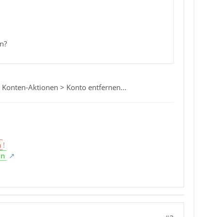
n?
 Konten-Aktionen > Konto entfernen...
n
!
en