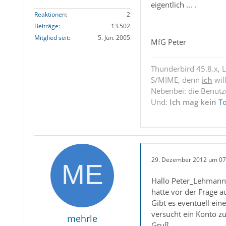
eigentlich ... .
Reaktionen
2
Beiträge
13.502
Mitglied seit
5. Jun. 2005
MfG Peter
Thunderbird 45.8.x, 
S/MIME, denn
ich
wil
Nebenbei: die Benut
Und:
Ich mag kein
T
29. Dezember 2012 um 07
Hallo Peter_Lehmann
hatte vor der Frage 
Gibt es eventuell ein
versucht ein Konto z
mehrle
Gruß,