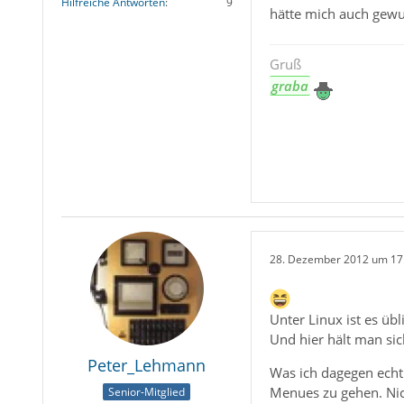
Hilfreiche Antworten
9
hätte mich auch gewun
Gruß
graba
28. Dezember 2012 um 17
Unter Linux ist es übl
Und hier hält man si
Peter_Lehmann
Was ich dagegen echt 
Menues zu gehen. Nich
Senior-Mitglied