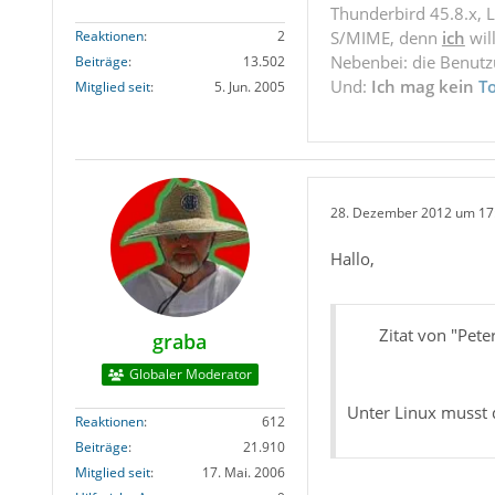
Thunderbird 45.8.x, 
Reaktionen
2
S/MIME, denn
ich
wil
Nebenbei: die Benut
Beiträge
13.502
Und:
Ich mag kein
T
Mitglied seit
5. Jun. 2005
28. Dezember 2012 um 17
Hallo,
Zitat von "Pet
graba
Globaler Moderator
Unter Linux musst 
Reaktionen
612
Beiträge
21.910
Mitglied seit
17. Mai. 2006