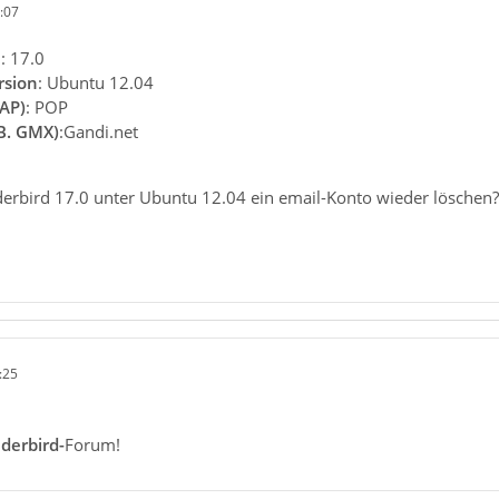
:07
n
: 17.0
rsion
: Ubuntu 12.04
AP)
: POP
.B. GMX)
:Gandi.net
derbird 17.0 unter Ubuntu 12.04 ein email-Konto wieder löschen?
:25
derbird-
Forum!