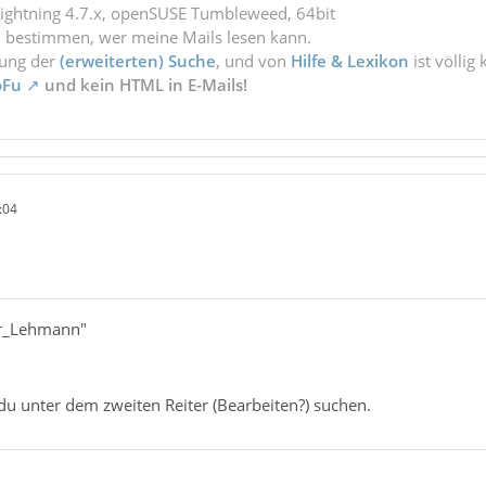
Lightning 4.7.x, openSUSE Tumbleweed, 64bit
l bestimmen, wer meine Mails lesen kann.
zung der
(erweiterten) Suche
, und von
Hilfe & Lexikon
ist völlig
oFu
und kein HTML in E-Mails!
:04
er_Lehmann"
du unter dem zweiten Reiter (Bearbeiten?) suchen.