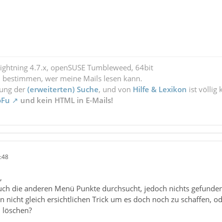
Lightning 4.7.x, openSUSE Tumbleweed, 64bit
l bestimmen, wer meine Mails lesen kann.
zung der
(erweiterten) Suche
, und von
Hilfe & Lexikon
ist völlig
oFu
und kein HTML in E-Mails!
:48
,
auch die anderen Menü Punkte durchsucht, jedoch nichts gefunden
en nicht gleich ersichtlichen Trick um es doch noch zu schaffen, 
u löschen?