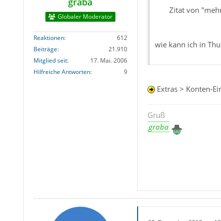
graba
Zitat von "mehr
Globaler Moderator
Reaktionen
612
wie kann ich in Th
Beiträge
21.910
Mitglied seit
17. Mai. 2006
Hilfreiche Antworten
9
Extras > Konten-Ei
Gruß
graba