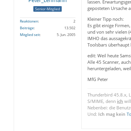
Peter_Lehmann
lassen. Erwartungsge
geposteten Ursache a
Senior-Mitglied
Kleiner Tipp noch:
Reaktionen
2
Es gibt einige Firmen
Beiträge
13.502
und von sehr vielen (
Mitglied seit
5. Jun. 2005
IMHO das aussagekrä
Toolsbars überhaupt ke
edit: Weil heute Samsta
Alle 45 Scanner, auch
heruntergeladen, weil
MfG Peter
Thunderbird 45.8.x, 
S/MIME, denn
ich
wil
Nebenbei: die Benut
Und:
Ich mag kein
T