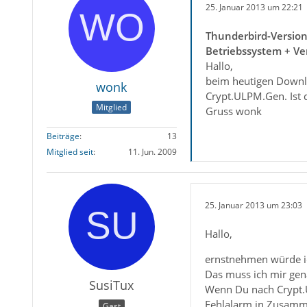
25. Januar 2013 um 22:21
Thunderbird-Versio
Betriebssystem + Ve
Hallo,
beim heutigen Downlo
wonk
Crypt.ULPM.Gen. Ist 
Mitglied
Gruss wonk
Beiträge
13
Mitglied seit
11. Jun. 2009
25. Januar 2013 um 23:03
Hallo,
ernstnehmen würde i
Das muss ich mir gen
SusiTux
Wenn Du nach Crypt.U
Fehlalarm in Zusamme
Gast