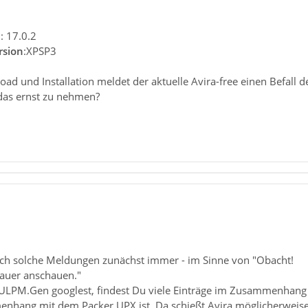
n
: 17.0.2
rsion
:XPSP3
ad und Installation meldet der aktuelle Avira-free einen Befall 
das ernst zu nehmen?
ch solche Meldungen zunächst immer - im Sinne von "Obacht!
auer anschauen."
LPM.Gen googlest, findest Du viele Einträge im Zusammenhang m
nhang mit dem Packer UPX ist. Da schießt Avira möglicherweise 