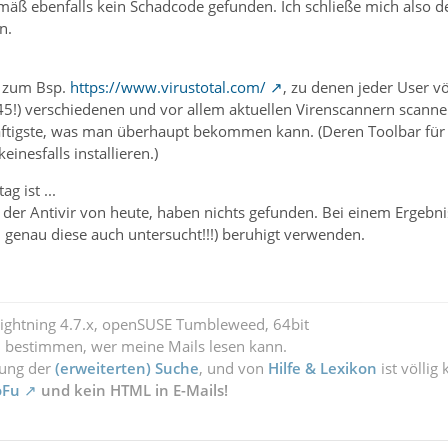
mäß ebenfalls kein Schadcode gefunden. Ich schließe mich also 
n.
, zum Bsp.
https://www.virustotal.com/
, zu denen jeder User v
45!) verschiedenen und vor allem aktuellen Virenscannern scanne
ftigste, was man überhaupt bekommen kann. (Deren Toolbar für
inesfalls installieren.)
g ist ...
 der Antivir von heute, haben nichts gefunden. Bei einem Ergebn
 genau diese auch untersucht!!!) beruhigt verwenden.
Lightning 4.7.x, openSUSE Tumbleweed, 64bit
l bestimmen, wer meine Mails lesen kann.
zung der
(erweiterten) Suche
, und von
Hilfe & Lexikon
ist völlig
oFu
und kein HTML in E-Mails!