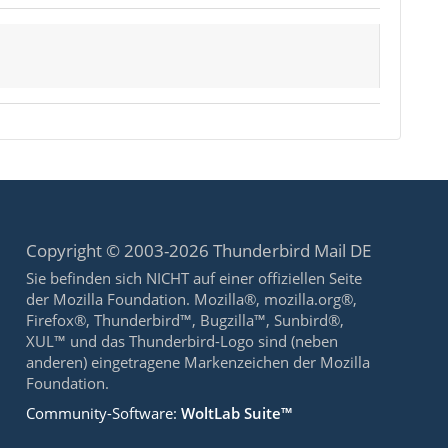
Copyright © 2003-2026 Thunderbird Mail DE
Sie befinden sich NICHT auf einer offiziellen Seite
der Mozilla Foundation. Mozilla®, mozilla.org®,
Firefox®, Thunderbird™, Bugzilla™, Sunbird®,
XUL™ und das Thunderbird-Logo sind (neben
anderen) eingetragene Markenzeichen der Mozilla
Foundation.
Community-Software:
WoltLab Suite™