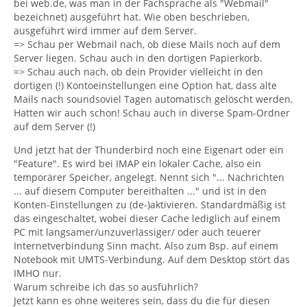
bei web.de, was man in der Fachsprache als "Webmail"
bezeichnet) ausgeführt hat. Wie oben beschrieben,
ausgeführt wird immer auf dem Server.
=> Schau per Webmail nach, ob diese Mails noch auf dem
Server liegen. Schau auch in den dortigen Papierkorb.
=> Schau auch nach, ob dein Provider vielleicht in den
dortigen (!) Kontoeinstellungen eine Option hat, dass alte
Mails nach soundsoviel Tagen automatisch gelöscht werden.
Hatten wir auch schon! Schau auch in diverse Spam-Ordner
auf dem Server (!)
Und jetzt hat der Thunderbird noch eine Eigenart oder ein
"Feature". Es wird bei IMAP ein lokaler Cache, also ein
temporärer Speicher, angelegt. Nennt sich "... Nachrichten
... auf diesem Computer bereithalten ..." und ist in den
Konten-Einstellungen zu (de-)aktivieren. Standardmäßig ist
das eingeschaltet, wobei dieser Cache lediglich auf einem
PC mit langsamer/unzuverlässiger/ oder auch teuerer
Internetverbindung Sinn macht. Also zum Bsp. auf einem
Notebook mit UMTS-Verbindung. Auf dem Desktop stört das
IMHO nur.
Warum schreibe ich das so ausführlich?
Jetzt kann es ohne weiteres sein, dass du die für diesen