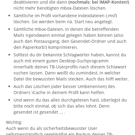
deaktivieren und die dann
(nochmals: bei IMAP-Konten!)
nicht mehr benötigten mbox-Dateien löschen.
Sämtliche im Profil vorhandene Indexdateien (.msf)
löschen. Sie werden beim nä. Start neu angelegt.
Sämtliche mbox-Dateien, in denen die betreffenden
Mails irgendwann einmal gelegen haben können (also
auch den Postausgang, den Gesendet-Ordner und auch
den Papierkorb!) komprimieren.
Solltest du dir bekannte Schlagwörter haben, kannst du
auch mit einem guten Desktop-Suchprogramm
innerhalb deines TB-Userprofils nach diesem Schlawort
suchen lassen. Dann weißt du zumindest, in welcher
Datei die bewussten Mails stecken. Auch das hilft weiter.
Auch das Löschen (oder besser Umbenennen) des
Ordners \Cache in deinem Profil kann helfen.
Und wenn du das alles durchgelesen hast, überlegst du
bitte noch einmal, ob sich das alles lohnt. Denn
gesendet ist gesendet ... .
Wichtig:
Auch wenn du als sicherheitsbewusster User
selbstverständlich regelmäßig ein Backup deines TB-