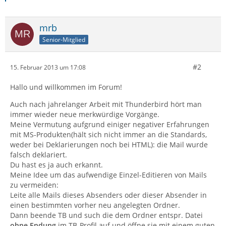
mrb
Senior-Mitglied
#2
15. Februar 2013 um 17:08
Hallo und willkommen im Forum!
Auch nach jahrelanger Arbeit mit Thunderbird hört man
immer wieder neue merkwürdige Vorgänge.
Meine Vermutung aufgrund einiger negativer Erfahrungen
mit MS-Produkten(hält sich nicht immer an die Standards,
weder bei Deklarierungen noch bei HTML): die Mail wurde
falsch deklariert.
Du hast es ja auch erkannt.
Meine Idee um das aufwendige Einzel-Editieren von Mails
zu vermeiden:
Leite alle Mails dieses Absenders oder dieser Absender in
einen bestimmten vorher neu angelegten Ordner.
Dann beende TB und such die dem Ordner entspr. Datei
ohne Endung
im TB-Profil auf und öffne sie mit einem guten