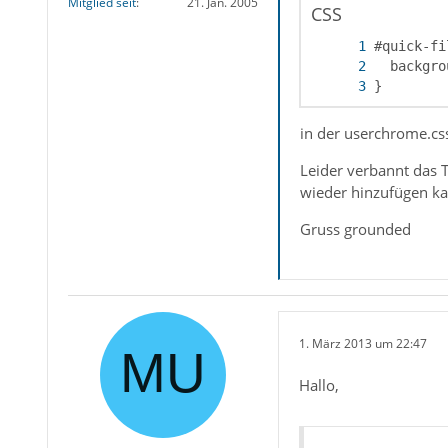
Mitglied seit
21. Jan. 2005
CSS
}
in der userchrome.css
Leider verbannt das T
wieder hinzufügen k
Gruss grounded
1. März 2013 um 22:47
Hallo,