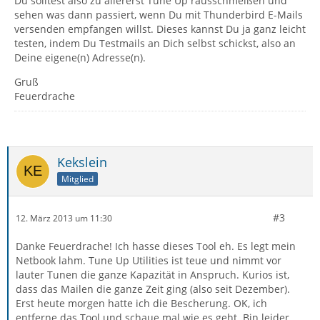
Du solltest also zu allererst Tune Up rausschmeißen und
sehen was dann passiert, wenn Du mit Thunderbird E-Mails
versenden empfangen willst. Dieses kannst Du ja ganz leicht
testen, indem Du Testmails an Dich selbst schickst, also an
Deine eigene(n) Adresse(n).
Gruß
Feuerdrache
Kekslein
Mitglied
#3
12. März 2013 um 11:30
Danke Feuerdrache! Ich hasse dieses Tool eh. Es legt mein
Netbook lahm. Tune Up Utilities ist teue und nimmt vor
lauter Tunen die ganze Kapazität in Anspruch. Kurios ist,
dass das Mailen die ganze Zeit ging (also seit Dezember).
Erst heute morgen hatte ich die Bescherung. OK, ich
entferne das Tool und schaue mal wie es geht. Bin leider