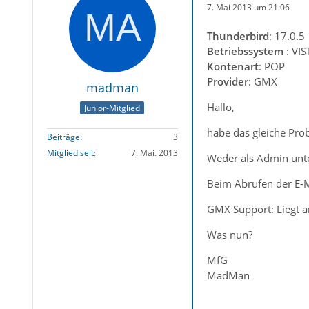
7. Mai 2013 um 21:06
Thunderbird
: 17.0.5
Betriebssystem
: VI
Kontenart
: POP
Provider
: GMX
madman
Hallo,
Junior-Mitglied
habe das gleiche Pro
Beiträge
3
Mitglied seit
7. Mai. 2013
Weder als Admin unte
Beim Abrufen der E-M
GMX Support: Liegt a
Was nun?
MfG
MadMan