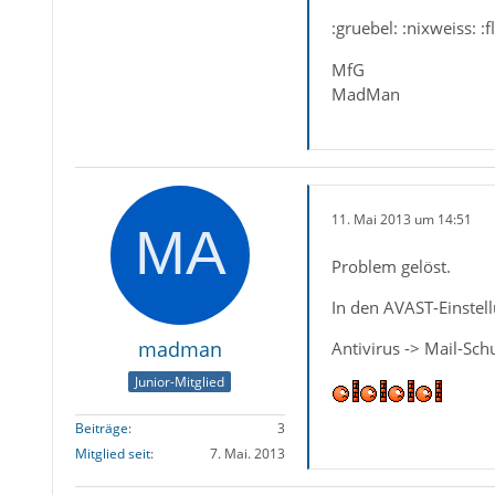
:gruebel: :nixweiss: :
MfG
MadMan
11. Mai 2013 um 14:51
Problem gelöst.
In den AVAST-Einstell
madman
Antivirus -> Mail-Sc
Junior-Mitglied
Beiträge
3
Mitglied seit
7. Mai. 2013