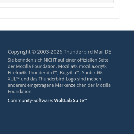
Copyright © 2003-2026 Thunderbird Mail DE
Sie befinden sich NICHT auf einer offiziellen Seite
der Mozilla Foundation. Mozilla®, mozilla.org®,
Firefox®, Thunderbird™, Bugzilla™, Sunbird®,
XUL™ und das Thunderbird-Logo sind (neben
anderen) eingetragene Markenzeichen der Mozilla
Foundation.
Community-Software:
WoltLab Suite™