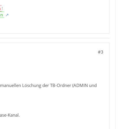
n
!
en
#3
der manuellen Löschung der TB-Ordner (ADMIN und
ase-Kanal.