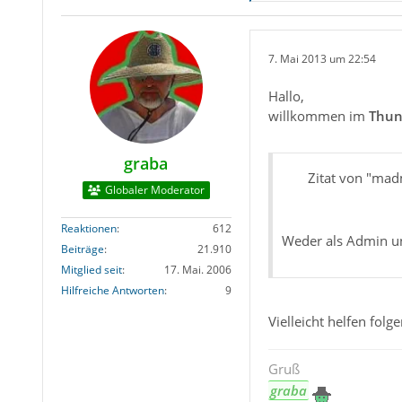
7. Mai 2013 um 22:54
Hallo,
willkommen im
Thun
graba
Zitat von "ma
Globaler Moderator
Reaktionen
612
Weder als Admin un
Beiträge
21.910
Mitglied seit
17. Mai. 2006
Hilfreiche Antworten
9
Vielleicht helfen fol
Gruß
graba