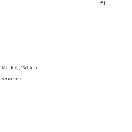
#1
:
-Meldung? Schleife!
reizugeben.