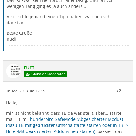
Das ist zwar kein Beinbruch, aber lästig. Und bis vor
wenigen Tang ging es ja auch anders ...
Also: sollte jemand einen Tipp haben, wäre ich sehr
dankbar.
Beste Grüße
Rudi
rum
Globaler Moderator
#2
16. Mai 2013 um 12:35
Hallo,
mir ist nicht bekannt, dass TB da was stellt, aber... starte
mal TB im
Thunderbird-SafeMode (Abgesicherter Modus)
(dazu TB mit gedrückter Umschalttaste starten oder in TB=>
Hilfe>Mit deaktivierten Addons neu starten)
, passiert das