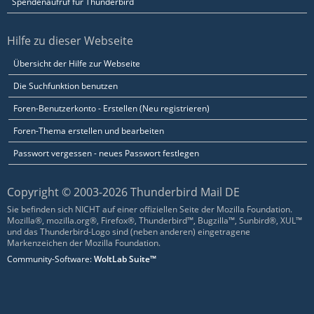
Spendenaufruf für Thunderbird
Hilfe zu dieser Webseite
Übersicht der Hilfe zur Webseite
Die Suchfunktion benutzen
Foren-Benutzerkonto - Erstellen (Neu registrieren)
Foren-Thema erstellen und bearbeiten
Passwort vergessen - neues Passwort festlegen
Copyright © 2003-2026 Thunderbird Mail DE
Sie befinden sich NICHT auf einer offiziellen Seite der Mozilla Foundation.
Mozilla®, mozilla.org®, Firefox®, Thunderbird™, Bugzilla™, Sunbird®, XUL™
und das Thunderbird-Logo sind (neben anderen) eingetragene
Markenzeichen der Mozilla Foundation.
Community-Software:
WoltLab Suite™