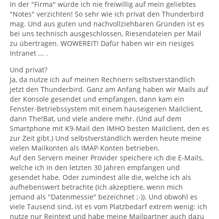
In der "Firma" würde ich nie freiwillig auf mein geliebtes
"Notes" verzichten! So sehr wie ich privat den Thunderbird
mag. Und aus guten und nachvollziehbaren Gründen ist es
bei uns technisch ausgeschlossen, Riesendateien per Mail
zu übertragen. WOWEREIT! Dafür haben wir ein riesiges
Intranet ... .
Und privat?
Ja, da nutze ich auf meinen Rechnern selbstverständlich
jetzt den Thunderbird. Ganz am Anfang haben wir Mails auf
der Konsole gesendet und empfangen, dann kam ein
Fenster-Betriebssystem mit einem hauseigenen Mailclient,
dann The!Bat, und viele andere mehr. (Und auf dem
Smartphone mit K9-Mail den IMHO besten Mailclient, den es
zur Zeit gibt.) Und selbstverständlich werden heute meine
vielen Mailkonten als IMAP-Konten betrieben.
Auf den Servern meiner Provider speichere ich die E-Mails,
welche ich in den letzten 30 Jahren empfangen und
gesendet habe. Oder zumindest alle die, welche ich als
aufhebenswert betrachte (Ich akzeptiere, wenn mich
jemand als "Datenmessie" bezeichnet ;-)). Und obwohl es
viele Tausend sind, ist es vom Platzbedarf extrem wenig: ich
nutze nur Reintext und habe meine Mailpartner auch dazu