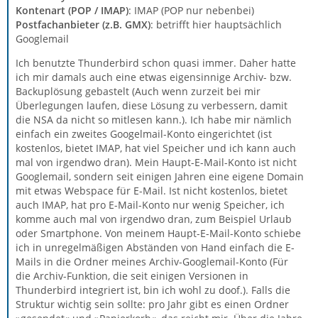
Kontenart (POP / IMAP)
: IMAP (POP nur nebenbei)
Postfachanbieter (z.B. GMX)
: betrifft hier hauptsächlich
Googlemail
Ich benutzte Thunderbird schon quasi immer. Daher hatte
ich mir damals auch eine etwas eigensinnige Archiv- bzw.
Backuplösung gebastelt (Auch wenn zurzeit bei mir
Überlegungen laufen, diese Lösung zu verbessern, damit
die NSA da nicht so mitlesen kann.). Ich habe mir nämlich
einfach ein zweites Googelmail-Konto eingerichtet (ist
kostenlos, bietet IMAP, hat viel Speicher und ich kann auch
mal von irgendwo dran). Mein Haupt-E-Mail-Konto ist nicht
Googlemail, sondern seit einigen Jahren eine eigene Domain
mit etwas Webspace für E-Mail. Ist nicht kostenlos, bietet
auch IMAP, hat pro E-Mail-Konto nur wenig Speicher, ich
komme auch mal von irgendwo dran, zum Beispiel Urlaub
oder Smartphone. Von meinem Haupt-E-Mail-Konto schiebe
ich in unregelmäßigen Abständen von Hand einfach die E-
Mails in die Ordner meines Archiv-Googlemail-Konto (Für
die Archiv-Funktion, die seit einigen Versionen in
Thunderbird integriert ist, bin ich wohl zu doof.). Falls die
Struktur wichtig sein sollte: pro Jahr gibt es einen Ordner