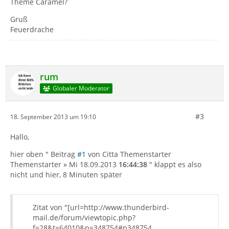
Theme Caramel?
Gruß
Feuerdrache
rum
Globaler Moderator
#3
18. September 2013 um 19:10
Hallo,
hier oben " Beitrag
#1
von Citta Themenstarter
Themenstarter » Mi 18.09.2013
16:44:38
" klappt es also
nicht und hier, 8 Minuten später
Zitat von "[url=http://www.thunderbird-
mail.de/forum/viewtopic.php?
f=28&t=64010&p=348754#p348754