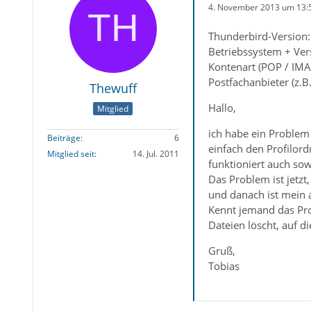
4. November 2013 um 13:
Thunderbird-Version:
Betriebssystem + Ve
Kontenart (POP / IMA
Postfachanbieter (z.
Thewuff
Hallo,
Mitglied
ich habe ein Problem
Beiträge
6
einfach den Profilor
Mitglied seit
14. Jul. 2011
funktioniert auch sow
Das Problem ist jetz
und danach ist mein a
Kennt jemand das Pro
Dateien löscht, auf d
Gruß,
Tobias