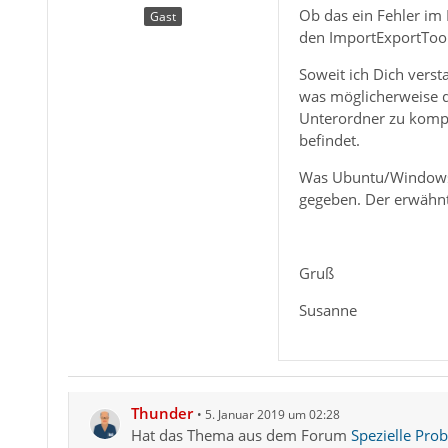
Ob das ein Fehler im 
Gast
den ImportExportTool
Soweit ich Dich verst
was möglicherweise d
Unterordner zu kompri
befindet.
Was Ubuntu/Windows 8
gegeben. Der erwähnte
Gruß
Susanne
Thunder
5. Januar 2019 um 02:28
Hat das Thema aus dem Forum
Spezielle Pro