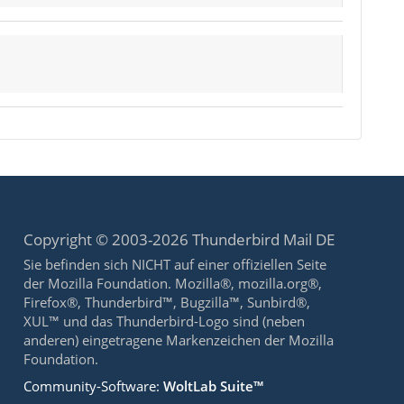
Copyright © 2003-2026 Thunderbird Mail DE
Sie befinden sich NICHT auf einer offiziellen Seite
der Mozilla Foundation. Mozilla®, mozilla.org®,
Firefox®, Thunderbird™, Bugzilla™, Sunbird®,
XUL™ und das Thunderbird-Logo sind (neben
anderen) eingetragene Markenzeichen der Mozilla
Foundation.
Community-Software:
WoltLab Suite™