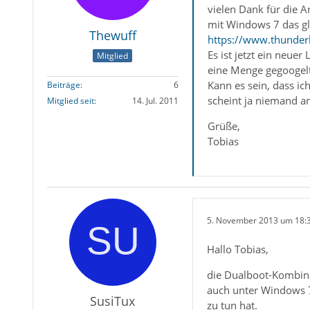
vielen Dank für die A
mit Windows 7 das gl
Thewuff
https://www.thunder
Es ist jetzt ein neue
Mitglied
eine Menge gegoogel
Kann es sein, dass i
Beiträge
6
scheint ja niemand a
Mitglied seit
14. Jul. 2011
Grüße,
Tobias
5. November 2013 um 18:
Hallo Tobias,
die Dualboot-Kombina
auch unter Windows 7
SusiTux
zu tun hat.