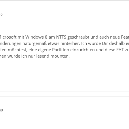
46
icrosoft mit Windows 8 am NTFS geschraubt und auch neue Feature
Änderungen naturgemäß etwas hinterher. Ich würde Dir deshalb em
fen möchtest, eine eigene Partition einzurichten und diese FAT z
nen würde ich nur lesend mounten.
40