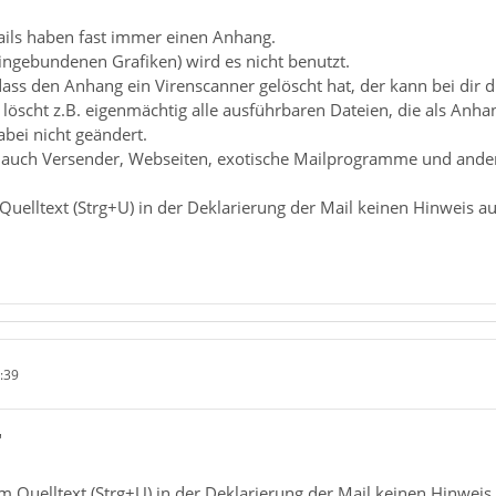
ails haben fast immer einen Anhang.
ngebundenen Grafiken) wird es nicht benutzt.
dass den Anhang ein Virenscanner gelöscht hat, der kann bei dir 
löscht z.B. eigenmächtig alle ausführbaren Dateien, die als Anh
bei nicht geändert.
er auch Versender, Webseiten, exotische Mailprogramme und ander
Quelltext (Strg+U) in der Deklarierung der Mail keinen Hinweis a
:39
"
im Quelltext (Strg+U) in der Deklarierung der Mail keinen Hinwei