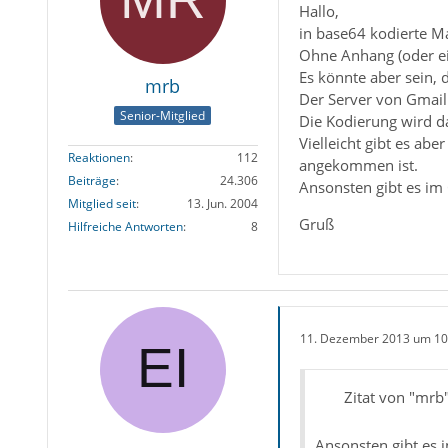
Hallo,
in base64 kodierte M
Ohne Anhang (oder ei
Es könnte aber sein, 
mrb
Der Server von Gmail 
Senior-Mitglied
Die Kodierung wird da
Vielleicht gibt es ab
Reaktionen
112
angekommen ist.
Beiträge
24.306
Ansonsten gibt es im 
Mitglied seit
13. Jun. 2004
Gruß
Hilfreiche Antworten
8
11. Dezember 2013 um 10
Zitat von "mrb
Ansonsten gibt es 