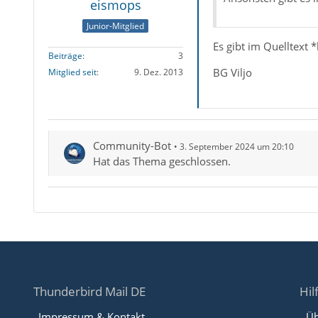
eismops
Junior-Mitglied
Es gibt im Quelltext
Beiträge
3
BG Viljo
Mitglied seit
9. Dez. 2013
Community-Bot
3. September 2024 um 20:10
Hat das Thema geschlossen.
Thunderbird Mail DE
Hil
Impressum & Kontakt
Üb