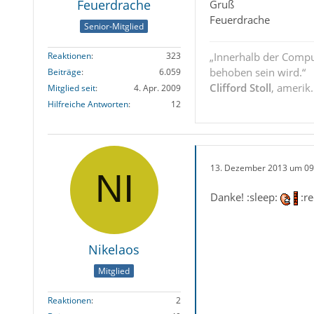
Feuerdrache
Gruß
Feuerdrache
Senior-Mitglied
Reaktionen
323
„Innerhalb der Compu
behoben sein wird.“
Beiträge
6.059
Clifford Stoll
, amerik
Mitglied seit
4. Apr. 2009
Hilfreiche Antworten
12
13. Dezember 2013 um 09
Danke! :sleep:
:re
Nikelaos
Mitglied
Reaktionen
2