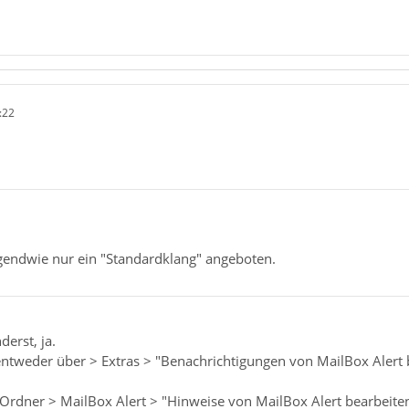
:22
rgendwie nur ein "Standardklang" angeboten.
erst, ja.
tweder über > Extras > "Benachrichtigungen von MailBox Alert 
 Ordner > MailBox Alert > "Hinweise von MailBox Alert bearbeite