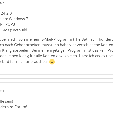
:26
 24.2.0
rsion: Windows 7
AP): POP3
. GMX): netbuild
über nach, von meinem E-Mail-Programm (The Bat!) auf Thunderbi
 ich nach Gehör arbeiten muss): Ich habe vier verschiedene Kont
 Klang abspielen. Bei meinem jetzigen Programm ist das kein Pro
den, einen Klang für alle Konten abzuspielen. Habe ich etwas üb
erbird für mich unbrauchbar
:44
lte sein!]
derbird-
Forum!