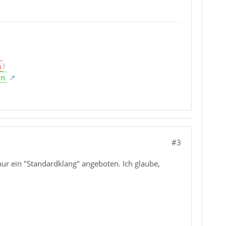
n
!
en
#3
ur ein "Standardklang" angeboten. Ich glaube,