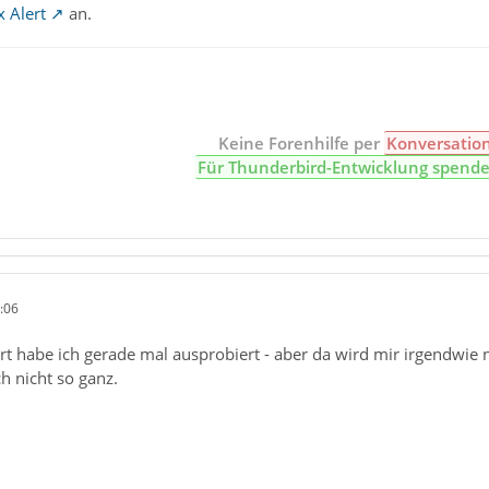
 Alert
an.
Keine Forenhilfe per
Konversatio
Für Thunderbird-Entwicklung spend
:06
 habe ich gerade mal ausprobiert - aber da wird mir irgendwie n
ch nicht so ganz.