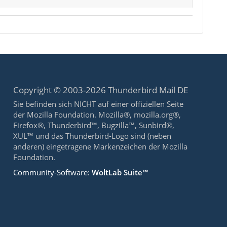
Copyright © 2003-2026 Thunderbird Mail DE
Sie befinden sich NICHT auf einer offiziellen Seite
der Mozilla Foundation. Mozilla®, mozilla.org®,
Firefox®, Thunderbird™, Bugzilla™, Sunbird®,
XUL™ und das Thunderbird-Logo sind (neben
anderen) eingetragene Markenzeichen der Mozilla
Foundation.
Community-Software:
WoltLab Suite™