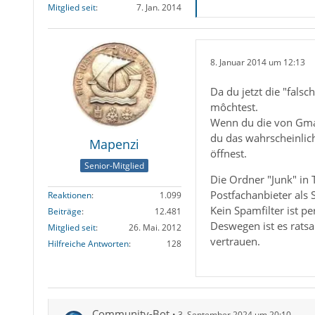
Mitglied seit
7. Jan. 2014
8. Januar 2014 um 12:13
Da du jetzt die "fals
môchtest.
Wenn du die von Gmail
du das wahrscheinlic
Mapenzi
öffnest.
Senior-Mitglied
Die Ordner "Junk" in
Postfachanbieter als 
Reaktionen
1.099
Kein Spamfilter ist p
Beiträge
12.481
Deswegen ist es ratsa
Mitglied seit
26. Mai. 2012
vertrauen.
Hilfreiche Antworten
128
Community-Bot
3. September 2024 um 20:10