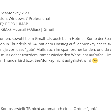
: SeaMonkey 2.23
sion: Windows 7 Professional
AP): POP3 | IMAP
. GMX): Hotmail (+Alias) | Gmail
Konten, sowohl beim Gmail- als auch beim Hotmail-Konto der Spam
on in Thunderbird 24, mit dem Umstieg auf SeaMonkey hat es sich n
t ja vor, dass "gute" Mails auch im spamordner landen, und da e
nd muss daher trotzdem immer wieder den Webclient aufrufen. Um 
n Thunderbird bzw. SeaMonkey nicht aufgelistet wird
 Kontos erstellt TB nicht automatisch einen Ordner "Junk".